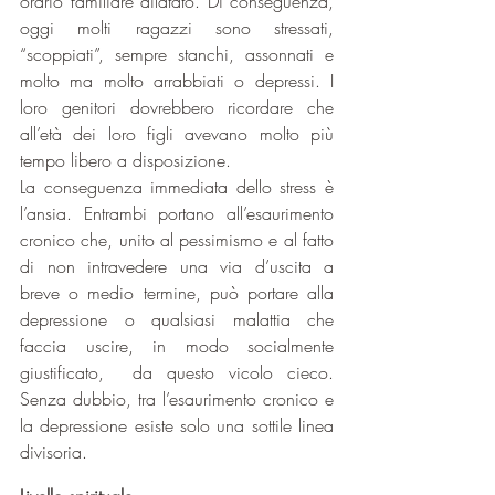
orario familiare dilatato. Di conseguenza, 
oggi molti ragazzi sono stressati, 
“scoppiati”, sempre stanchi, assonnati e 
molto ma molto arrabbiati o depressi. I 
loro genitori dovrebbero ricordare che 
all’età dei loro figli avevano molto più 
tempo libero a disposizione.
La conseguenza immediata dello stress è 
l’ansia. Entrambi portano all’esaurimento 
cronico che, unito al pessimismo e al fatto 
di non intravedere una via d’uscita a 
breve o medio termine, può portare alla 
depressione o qualsiasi malattia che 
faccia uscire, in modo socialmente 
giustificato,  da questo vicolo cieco. 
Senza dubbio, tra l’esaurimento cronico e 
la depressione esiste solo una sottile linea 
divisoria.