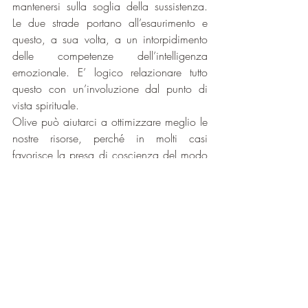
mantenersi sulla soglia della sussistenza. 
Le due strade portano all’esaurimento e 
questo, a sua volta, a un intorpidimento 
delle competenze dell’intelligenza 
emozionale. E’ logico relazionare tutto 
questo con un’involuzione dal punto di 
vista spirituale.
Olive può aiutarci a ottimizzare meglio le 
nostre risorse, perché in molti casi 
favorisce la presa di coscienza del modo 
in cui stiamo utilizzando la nostra energia. 
Non è strano che durante l’assunzione 
sorgano “casualmente” nuove prospettive  
di investimento emozionale, vale a dire 
desideri di dare più spazio alla ricerca di 
tempo libero per crescere, dedicarsi alla 
famiglia, al divertimento ecc.
In altri casi, con l’assunzione di Olive si 
percepisce una specie di calma 