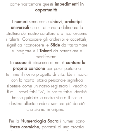
come trasformare questi
impedimenti in
opportunità
.
I
numeri
sono come
chiavi
,
archetipi
universali
che ci aiutano a delineare la
struttura del nostro carattere e a riconoscerne
i talenti. Conoscere gli archetipi e accettarli,
significa riconoscere le
Sfide
da trasformare
e integrare e i
Talenti
da potenziare e
manifestare.
Lo
scopo
di ciascuno di noi è
cantare la
propria canzone
per poter portare a
termine il nostro progetto di vita. Identificarci
con la nostra storia personale significa
ripetere come un nastro registrato il vecchio
film. I nostri falsi "Io", le nostre false identità
hanno guidato la nostra vita e il nostro
destino allontanandoci sempre più da ciò
che siamo in origine.
Per la
Numerologia Sacra
i numeri sono
forze cosmiche
, portatori di una propria