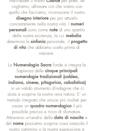
individuare il nostro
Codice
per poter, se
vogliamo, allineare ciò che siamo con
quello che facciamo, riconoscere il nostro
disegno interiore
per poi attuarlo
concretamente nella nostra vita. I
numeri
personali
sono come
note
di uno spartito
della nostra esistenza, la cui
melodia
determina la
sinfonia
personale, il
progetto
di vita
che abbiamo scelto prima di
nascere.
La
Numerologia Sacra
fonde e integra la
Sapienza delle
cinque principali
numerologie tradizionali (caldea,
indiana, cinese, pitagorica, cabalistica)
in un valido strumento d'indagine che ci
aiuta a scoprire la nostra vera natura. E' un
metodo integrato che unisce più risultati per
creare un
quadro numerologico
il più
possibile preciso e ricco di sfumature.
Attraverso un’analisi della
data di nascita
e
del
nome
possiamo scoprire cosa ostacola il
nostro cammino o la nostra espressione e