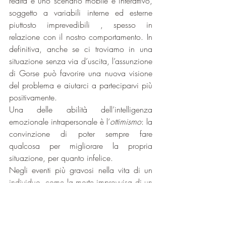
realtà è uno scenario mobile e interattivo, 
soggetto a variabili interne ed esterne 
piuttosto imprevedibili , spesso in 
relazione con il nostro comportamento. In 
definitiva, anche se ci troviamo in una 
situazione senza via d’uscita, l’assunzione 
di Gorse può favorire una nuova visione 
del problema e aiutarci a parteciparvi più 
positivamente.
Una delle abilità dell’intelligenza 
emozionale intrapersonale è l’
ottimismo
: la 
convinzione di poter sempre fare 
qualcosa per migliorare la propria 
situazione, per quanto infelice.
Negli eventi più gravosi nella vita di un 
individuo, come la morte improvvisa di un 
figlio, o anche l’imminenza della propria, 
credo che l’essenza ci offra l’opportunità 
di ricordare la differenza tra il Gorse 