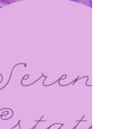
mercato di coloro che si rifiutano di prendere in
considerazione i problemi fingendo...