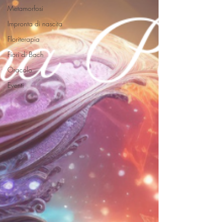
Metamorfosi
Impronta di nascita
Floriterapia
Fiori di Bach
Oracolo
Eventi