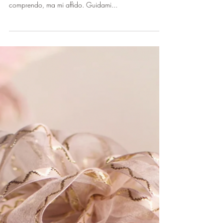
-
22 mar 2025
Tempo di lettura: 2 min
LASCIATI CONDURRE
“Mio Signore, scendo con Te. Mi lascio condurre,
senza resistenza, nel profondo dell’anima. Non
comprendo, ma mi affido. Guidami...