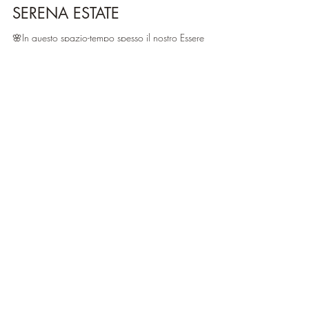
-
6 ago 2024
Tempo di lettura: 2 min
SERENA ESTATE
🌸In questo spazio-tempo spesso il nostro Essere
richiede di potersi abbandonare in un campo
unificato, al centro del nostro cuore, oltre...