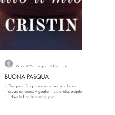
-
19 apr 2025
Tempo di lettura: 1 min
BUONA PASQUA
✨Che questa Pasqua sia per te un invito dolce a
rinascere nel cuore. A guarire in profondità, proprio
lì… dove la luce, finalmente, può...