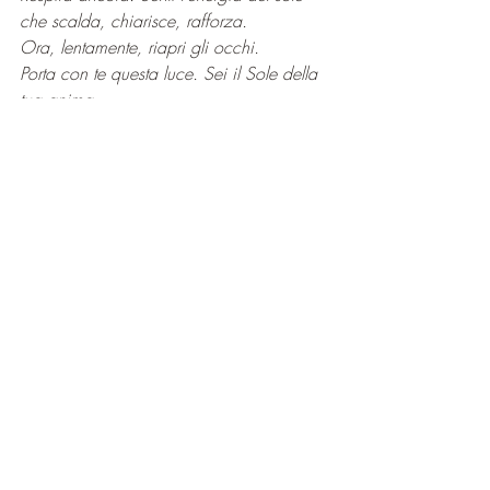
che scalda, chiarisce, rafforza.
Ora, lentamente, riapri gli occhi. 
Porta con te questa luce. Sei il Sole della 
tua anima.
Questo articolo può essere condiviso e 
divulgato citando la fonte dello stesso 
Blog, rispettandone la forma, priva di 
modifiche. Immagini protette da copyright.
©2022 SPIRIT Blog di Cristin Gioia Naldi
www.agopunturaomeopatiapiccini.it
https://numerologiasacra.it/numerologist
/cristingioianaldi/
www.cristingioianaldi.com
cristingioianaldi
numerologia sacra
sacrednumerology
trasformazione
numerologia
vibrazioni
energia
frequenze
numerology
cristin
spirit
numerologia online