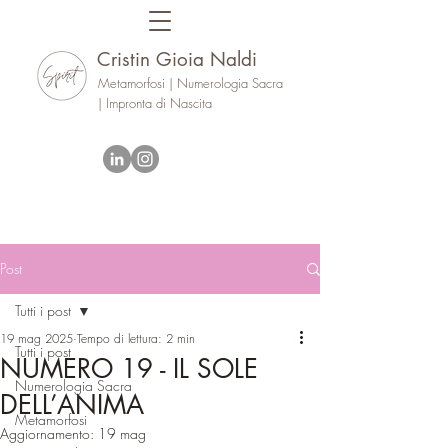
Cristin Gioia Naldi
Metamorfosi | Numerologia Sacra
| Impronta di Nascita
Post
Tutti i post
19 mag 2025
Tempo di lettura: 2 min
Tutti i post
NUMERO 19 - IL SOLE
Numerologia Sacra
DELL’ANIMA
Metamorfosi
Aggiornamento:
19 mag