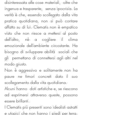
disinteressata alle cose materiali,  oltre che 
ingenua e trasparente,  senza ipocrisia. La 
verità è che, essendo scollegato dalla vita 
pratica quotidiana, non si può contare 
affatto su di lui. Clematis non è empatico 
visto che non riesce a mettersi al posto 
dell’altro, né a cogliere il clima 
emozionale dell’ambiente circostante. Ha 
bisogno di sviluppare abilità  sociali che 
gli  permettano di connettersi agli altri nel 
modo giusto.
Non è aggressivo e solitamente non ha 
paure ne timori concreti dato il suo 
scollegamento dalla vita quotidiana.
Alcuni hanno  doti artistiche e, se riescono 
ad esprimersi attraverso queste, possono 
essere brillanti.
I Clematis più presenti sono idealisti astratti 
e utopici che non hanno i piedi per terra. 