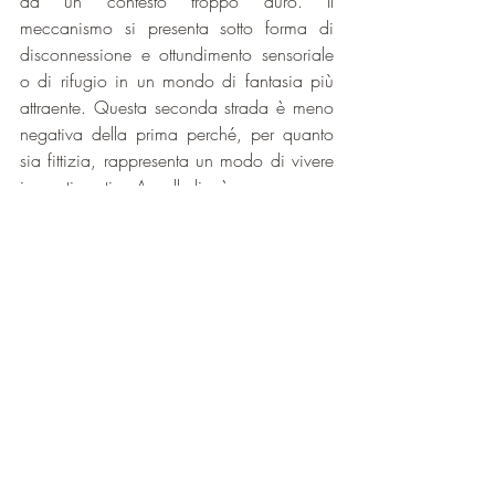
da un contesto troppo duro. Il 
meccanismo si presenta sotto forma di 
disconnessione e ottundimento sensoriale 
o di rifugio in un mondo di fantasia più 
attraente. Questa seconda strada è meno 
negativa della prima perché, per quanto 
sia fittizia, rappresenta un modo di vivere 
i sentimenti. Annullarli è sempre un 
fenomeno più negativo.
Livello spirituale
Per Bach, Clematis è venuto ad 
apprendere la lezione dell’affabilità. In 
questo caso si tratta di avere buone 
maniere, essere affettuoso, amabile, 
attento, indulgente, premuroso, di buon 
cuore, simpatico e con una grande 
disponibilità, in poche parole essere 
empatico.