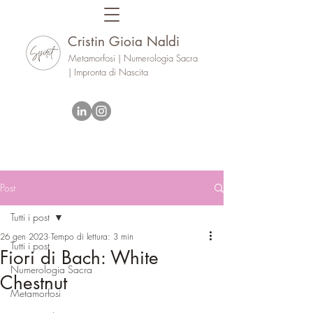
Cristin Gioia Naldi
Metamorfosi | Numerologia Sacra
| Impronta di Nascita
Post
Tutti i post
26 gen 2023
Tempo di lettura: 3 min
Tutti i post
Fiori di Bach: White
Numerologia Sacra
Chestnut
Metamorfosi