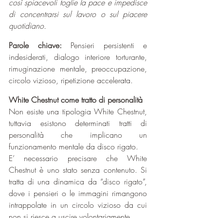
così spiacevoli toglie la pace e impedisce 
di concentrarsi sul lavoro o sul piacere 
quotidiano.
Parole chiave: 
Pensieri persistenti e 
indesiderati, dialogo interiore torturante, 
rimuginazione mentale, preoccupazione, 
circolo vizioso, ripetizione accelerata.
White Chestnut come tratto di personalità
Non esiste una tipologia White Chestnut, 
tuttavia esistono determinati tratti di 
personalità che implicano un 
funzionamento mentale da disco rigato.
E’ necessario precisare che White 
Chestnut è uno stato senza contenuto. Si 
tratta di una dinamica da “disco rigato”, 
dove i pensieri o le immagini rimangono 
intrappolate in un circolo vizioso da cui 
non si riesce a uscire volontariamente.