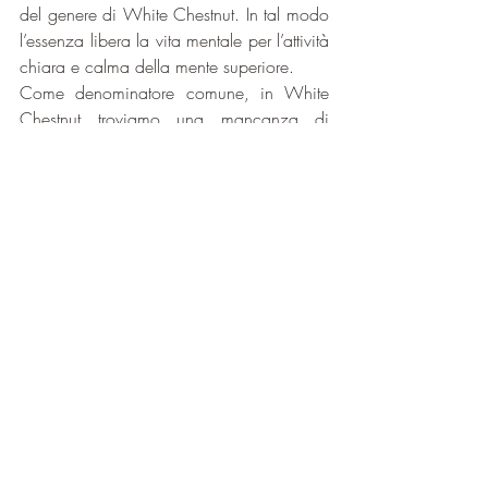
del genere di White Chestnut. In tal modo 
l’essenza libera la vita mentale per l’attività 
chiara e calma della mente superiore.
Come denominatore comune, in White 
Chestnut troviamo una mancanza di 
autocoscienza relativamente ai processi 
mentali. La persona presenta problemi 
nell’identificare le proprie emozioni, il che 
alimenta la comparsa di pensieri ripetitivi; 
inoltre ha poca capacità di autocontrollo 
del flusso dei pensieri, spesso irrazionali e 
aleatori che ricorrono in questo stato 
floreale.
In sintesi, in coloro che vivono uno stato 
White Chestnut permanente l’intelligenza 
emozionale sembra essere ostacolata. La 
mente non ha né la pace né la tranquillità 
sufficienti per potersi dedicare 
all’apprendimento in questo giorno di 