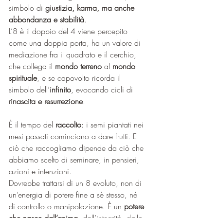
simbolo di 
giustizia, karma, ma anche 
abbondanza e stabilità
. 
L’8 è il doppio del 4 viene percepito 
come una doppia porta, ha un valore di 
mediazione fra il quadrato e il cerchio, 
che collega il 
mondo terreno
 al 
mondo 
spirituale
, e se capovolto ricorda il 
simbolo dell’
infinito
, evocando cicli di 
rinascita e resurrezione
.
È il tempo del 
raccolto
: i semi piantati nei 
mesi passati cominciano a dare frutti. E 
ciò che raccogliamo dipende da ciò che 
abbiamo scelto di seminare, in pensieri, 
azioni e intenzioni.
Dovrebbe trattarsi di un 8 evoluto, non di 
un’energia di potere fine a sè stesso, né 
di controllo o manipolazione. È un 
potere 