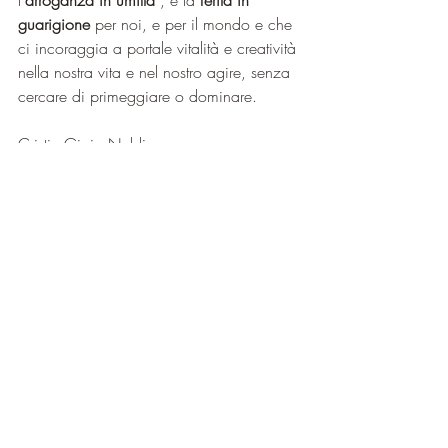
l’
arroganza in umiltà 
, e la 
ferita in 
guarigione
 per noi, e per il mondo e che 
ci incoraggia a portale vitalità e creatività 
nella nostra vita e nel nostro agire, senza 
cercare di primeggiare o dominare.
Cristin Gioia Naldi
Questo articolo può essere condiviso e 
divulgato citando la fonte dello stesso 
Blog, rispettandone la forma, priva di 
modifiche. Immagini protette da copyright.
©2022 SPIRIT Blog di Cristin Gioia Naldi
www.cristingioianaldi.com
www.agopunturaomeopatiapiccini.it
https://numerologiasacra.it/numerologist
/cristingioianaldi/