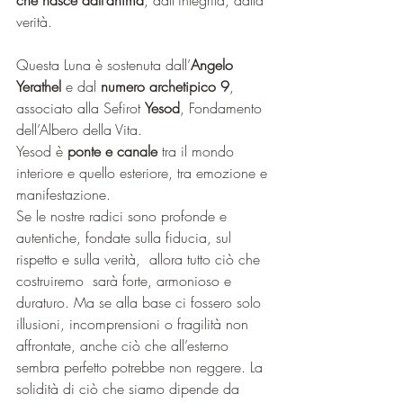
che nasce dall’anima
, dall’integrità, dalla 
verità.
Questa Luna è sostenuta dall’
Angelo 
Yerathel
 e dal 
numero archetipico 9
, 
associato alla Sefirot 
Yesod
, Fondamento 
dell’Albero della Vita.
Yesod è 
ponte e canale
 tra il mondo 
interiore e quello esteriore, tra emozione e 
manifestazione. 
Se le nostre radici sono profonde e 
autentiche, fondate sulla fiducia, sul 
rispetto e sulla verità,  allora tutto ciò che 
costruiremo  sarà forte, armonioso e 
duraturo. Ma se alla base ci fossero solo 
illusioni, incomprensioni o fragilità non 
affrontate, anche ciò che all’esterno 
sembra perfetto potrebbe non reggere. La 
solidità di ciò che siamo dipende da 