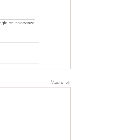
ogia online
essenza
Mostra tutti