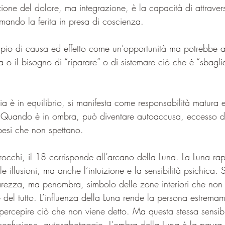
ione del dolore, ma integrazione, è la capacità di attraver
mando la ferita in presa di coscienza.
ncipio di causa ed effetto come un’opportunità ma potrebbe 
a o il bisogno di “riparare” o di sistemare ciò che è “sbagli
 è in equilibrio, si manifesta come responsabilità matura e
 Quando è in ombra, può diventare autoaccusa, eccesso di
pesi che non spettano.
rocchi, il 18 corrisponde all’arcano della Luna. La Luna ra
le illusioni, ma anche l’intuizione e la sensibilità psichica. 
rezza, ma penombra, simbolo delle zone interiori che non 
 del tutto. L’influenza della Luna rende la persona estremame
ercepire ciò che non viene detto. Ma questa stessa sensibi
, confusione, autosabotaggio. L’ombra della Luna è la paura 