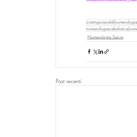
cristingioianaldi
numerologia
numerologiacabalistica
nume
Numerologia Sacra
Post recenti