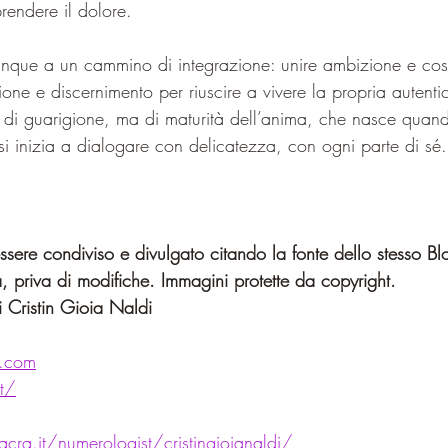
rendere il dolore.
unque a un cammino di integrazione: unire ambizione e cos
one e discernimento per riuscire a vivere la propria autentic
 di guarigione, ma di maturità dell’anima, che nasce quando
 si inizia a dialogare con delicatezza, con ogni parte di sé.
sere condiviso e divulgato citando la fonte dello stesso Bl
, priva di modifiche. Immagini protette da copyright.
 Cristin Gioia Naldi
i.com
it/
cra.it/numerologist/cristingioianaldi/