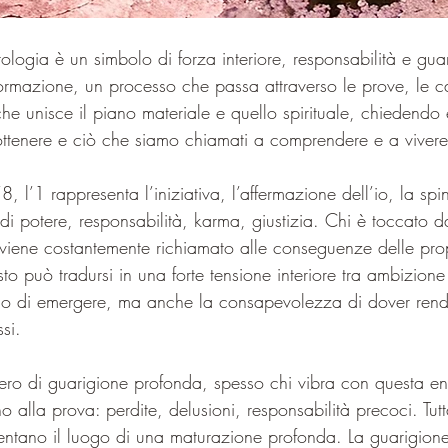
logia è un simbolo di forza interiore, responsabilità e guar
ormazione, un processo che passa attraverso le prove, le ca
che unisce il piano materiale e quello spirituale, chiedendo e
ttenere e ciò che siamo chiamati a comprendere e a vivere
’8, l’1 rappresenta l’iniziativa, l’affermazione dell’io, la spi
di potere, responsabilità, karma, giustizia. Chi è toccato da
viene costantemente richiamato alle conseguenze delle prop
o può tradursi in una forte tensione interiore tra ambizion
rio di emergere, ma anche la consapevolezza di dover rend
ssi.
ro di guarigione profonda, spesso chi vibra con questa ene
 alla prova: perdite, delusioni, responsabilità precoci. Tutt
entano il luogo di una maturazione profonda. La guarigion