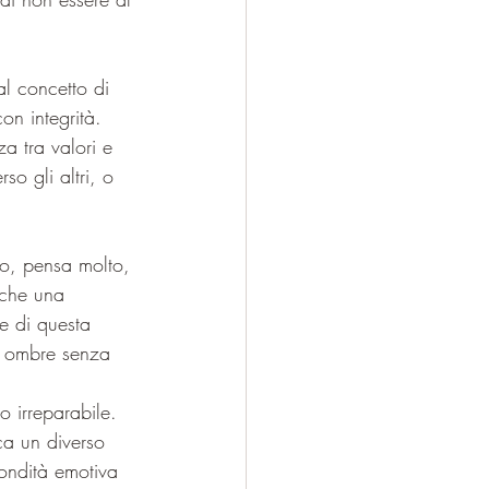
a tra valori e 
so gli altri, o 
to, pensa molto, 
nche una 
ce di questa 
e ombre senza 
o irreparabile. 
ca un diverso 
fondità emotiva 