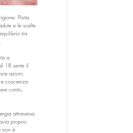
igione. Porta 
dute e le scelte 
quilibrio tra 
.
nta a 
l 18 sente il 
rie azioni. 
e e coscienza 
ere conto, 
rgia attraversa 
avia proprio 
e non è 