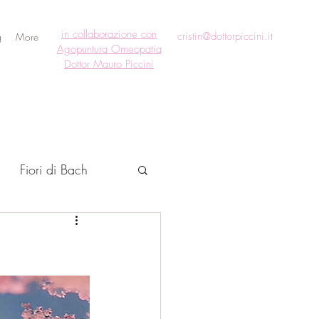
in collaborazione con
cristin@dottorpiccini.it
g
More
Agopuntura Omeopatia
Dottor Mauro Piccini
Fiori di Bach