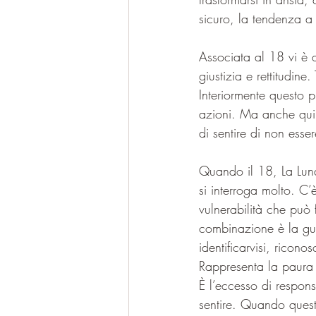
sicuro, la tendenza a d
Associata al 18 vi è anche la lettera eb
giustizia e rettitudine. Tzadi צ richiama l’idea del “giusto”, di colui che ca
Interiormente questo p
azioni. Ma anche qui esi
di sentire di non esse
Quando il 18, La Luna
si interroga molto. C
vulnerabilità che può f
combinazione è la gua
identificarvisi, ricon
Rappresenta la paura d
È l’eccesso di respons
sentire. Quando quest