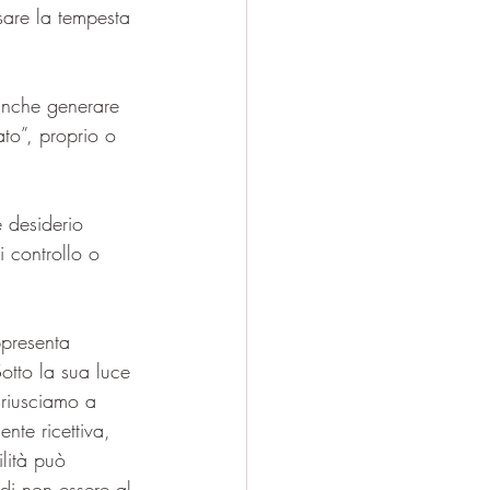
sare la tempesta 
anche generare 
ato”, proprio o 
 desiderio 
 controllo o 
ppresenta 
Sotto la sua luce 
riusciamo a 
nte ricettiva, 
lità può 
di non essere al 