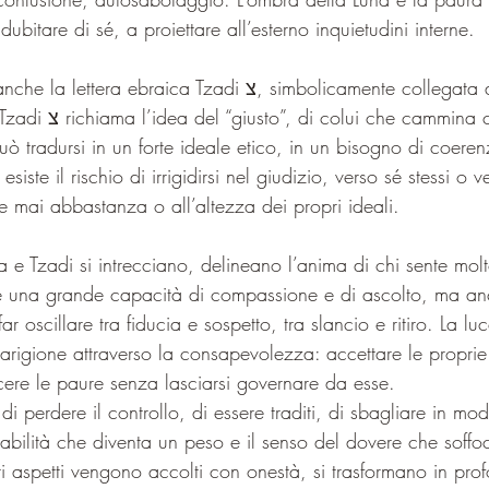
ubitare di sé, a proiettare all’esterno inquietudini interne.
raica Tzadi צ, simbolicamente collegata al concetto di 
mmina con integrità. 
uò tradursi in un forte ideale etico, in un bisogno di coerenz
ste il rischio di irrigidirsi nel giudizio, verso sé stessi o ver
re mai abbastanza o all’altezza dei propri ideali.
 e Tzadi si intrecciano, delineano l’anima di chi sente mol
’è una grande capacità di compassione e di ascolto, ma a
ar oscillare tra fiducia e sospetto, tra slancio e ritiro. La lu
rigione attraverso la consapevolezza: accettare le propri
oscere le paure senza lasciarsi governare da esse.
i perdere il controllo, di essere traditi, di sbagliare in mod
abilità che diventa un peso e il senso del dovere che soffo
i aspetti vengono accolti con onestà, si trasformano in pro