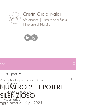
Cristin Gioia Naldi
Metamorfosi | Numerologia Sacra
| Impronta di Nascita
Post
Tutti i post
2 giu 2025
Tempo di lettura: 3 min
Tutti i post
NUMERO 2 - IL POTERE
Numerologia Sacra
SILENZIOSO
Metamorfosi
Aggiornamento:
16 giu 2025