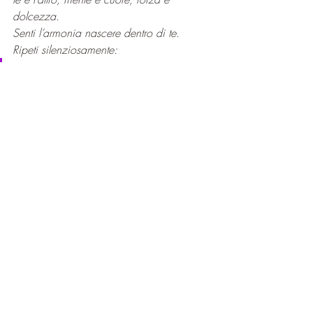
dolcezza.
Senti l’armonia nascere dentro di te.
Ripeti silenziosamente:
“Sono in equilibrio.Scelgo la 
gentilezza.Ascolto, accolgo, 
comprendo.”
Inspira ancora una volta…ed espira 
lentamente.
Quando sei pronto/a, riapri gli occhi.
Porta con te questa quiete.
Questo articolo può essere condiviso e 
divulgato citando la fonte dello stesso 
Blog, rispettandone la forma, priva di 
modifiche. Immagini protette da copyright.
©2022 SPIRIT Blog di Cristin Gioia Naldi