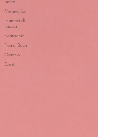
Sacra
Metamorfosi
Impronta di
nascita
Floriterapia
Fiori di Bach
Oracolo
Eventi