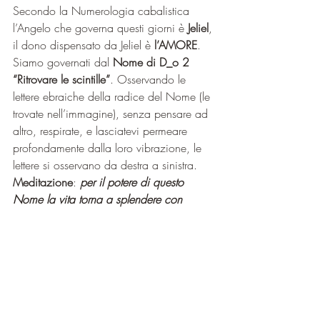
Secondo la Numerologia cabalistica 
l’Angelo che governa questi giorni è 
Jeliel
, 
il dono dispensato da Jeliel è 
l’AMORE
.
Siamo governati dal 
Nome di D_o 2 
“Ritrovare le scintille”
. Osservando le 
lettere ebraiche della radice del Nome (le 
trovate nell’immagine), senza pensare ad 
altro, respirate, e lasciatevi permeare 
profondamente dalla loro vibrazione, le 
lettere si osservano da destra a sinistra.
Meditazione
: 
per il potere di questo 
Nome la vita torna a splendere con 
crescente intensità mentre, giorno dopo 
giorno, miliardi di scintille fanno ritorno 
alla mia anima, che è la loro vera 
sorgente
Questo articolo può essere condiviso e 
divulgato citando la fonte dello stesso 