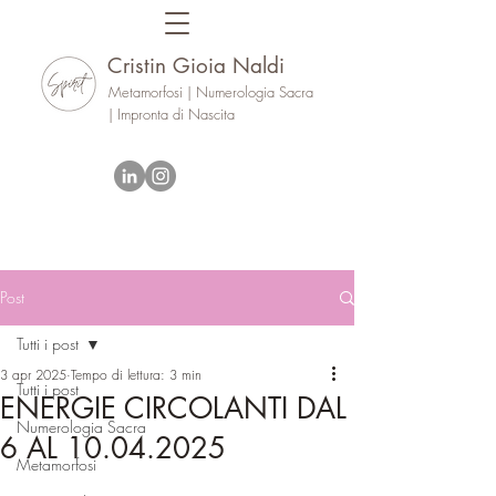
Cristin Gioia Naldi
Metamorfosi | Numerologia Sacra
| Impronta di Nascita
Post
Tutti i post
3 apr 2025
Tempo di lettura: 3 min
Tutti i post
ENERGIE CIRCOLANTI DAL
Numerologia Sacra
6 AL 10.04.2025
Metamorfosi