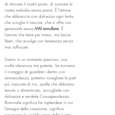
di ritrovare il nostro posto, di suonare la 
nostra melodia senza paura. È l’amore 
che abbraccia con dolcezza ogni ferita, 
che scioglie il rancore, che si offre con 
generosità senza 
MAI annullarsi
. È 
l’amore che tiene per mano, ma lascia 
liberi, che avvolge con tenerezza senza 
mai soffocare.
Siamo in un momento prezioso, una 
svolta silenziosa ma potente. Se troviamo 
il coraggio di guardarci dentro con 
amorevolezza, potremo risvegliare le parti 
più nascoste di noi, quelle che abbiamo 
temuto o dimenticato, accoglierle con 
dolcezza e renderle Consapevolezza. 
Illuminarle significa far risplendere in noi 
l’energia della creazione, significa 
recuperare le scintille sacre della nostra 