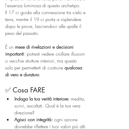
l'essenza luminosa di questo archetipo.
Il 17 ci guida alla connessione tra cielo e 
terra, mentre il 19 ci porta a risplendere 
dopo le prove, lasciandoci alle spalle il 
peso del passato. 
È un 
mese di rivelazioni e decisioni 
importanti
: potresti vedere crollare illusioni 
o vecchie strutture interiori, ma questo 
solo per permetterti di costruire 
qualcosa 
di vero e duraturo
.
✅ Cosa FARE 
Indaga la tua verità interiore:
 medita, 
scrivi, ascoltati. Qual è la tua vera 
direzione?
Agisci con integrità:
 ogni azione 
dovrebbe riflettere i tuoi valori più alti.