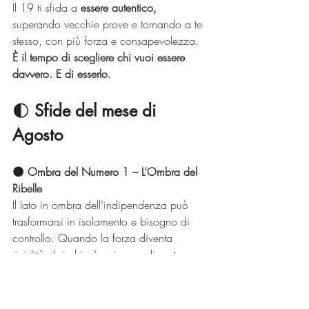
Il 19 ti sfida a 
essere autentico, 
superando vecchie prove e tornando a te 
stesso, con più forza e consapevolezza.
È il tempo di scegliere chi vuoi essere 
davvero. E di esserlo.
🌓 
Sfide del mese di 
Agosto
🌑 Ombra del Numero 1 – L’Ombra del 
Ribelle
Il lato in ombra dell’indipendenza può 
trasformarsi in isolamento e bisogno di 
controllo. Quando la forza diventa 
rigidità, il rischio è agire per dimostrare 
qualcosa più che per scelta autentica.
Le sue sfide principali
: