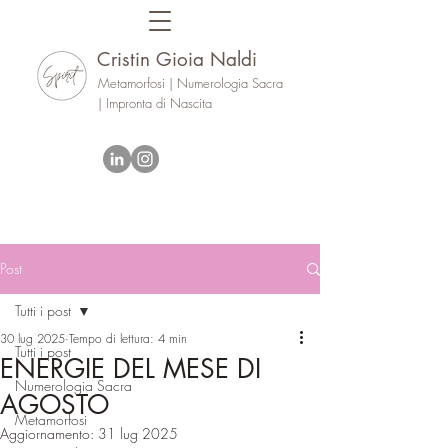
Cristin Gioia Naldi
Metamorfosi | Numerologia Sacra
| Impronta di Nascita
Post
Tutti i post
30 lug 2025
Tempo di lettura: 4 min
Tutti i post
ENERGIE DEL MESE DI
Numerologia Sacra
AGOSTO
Metamorfosi
Aggiornamento:
31 lug 2025