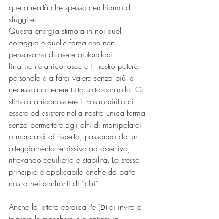
quella realtà che spesso cerchiamo di 
sfuggire. 
Questa energia stimola in noi quel 
coraggio e quella forza che non 
pensavamo di avere aiutandoci 
finalmente a riconoscere il nostro potere 
personale e a farci valere senza più la 
necessità di tenere tutto sotto controllo. Ci 
stimola a riconoscere il nostro diritto di 
essere ed esistere nella nostra unica forma 
senza permettere agli altri di manipolarci 
o mancarci di rispetto, passando da un 
atteggiamento remissivo ad assertivo,  
ritrovando equilibrio e stabilità. Lo stesso 
principio è applicabile anche da parte 
nostra nei confronti di “altri”.
Anche la lettera ebraica Pe (פ) ci invita a 
togliere le maschere e a entrare in 