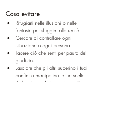
Cosa evitare
Rifugiarti nelle illusioni o nelle 
fantasie per sfuggire alla realtà.
Cercare di controllare ogni 
situazione o ogni persona.
Tacere ciò che senti per paura del 
giudizio.
Lasciare che gli altri superino i tuoi 
confini o manipolino le tue scelte.
Parlare in modo impulsivo, critico o 
giudicante.
Farti carico delle responsabilità altrui 
dimenticando i tuoi bisogni.
Cercare continuamente conferme e 
approvazione dall'esterno.
Restare bloccato nella rigidità o 
nell'attaccamento alle tue certezze.