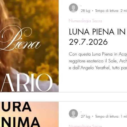
-
28 lug
Tempo di lettura: 2 m
Numerologia Sacra
LUNA PIENA I
29.7.2026
Con questa Luna Piena in Acqu
reggitore esoterico il Sole, A
e dall'Angelo Yerathel, tutto pa
nascere solo dal rispetto dei pr
espressione di sé. È un'energia
perché è in profonda sintonia c
dell'anima. Se continuiamo a c
di niente, non potremo mai av
come indi
-
27 lug
Tempo di lettura: 1 m
Numerologia Sacra