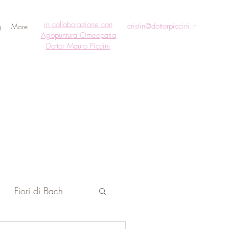
in collaborazione con
cristin@dottorpiccini.it
g
More
Agopuntura Omeopatia
Dottor Mauro Piccini
Fiori di Bach