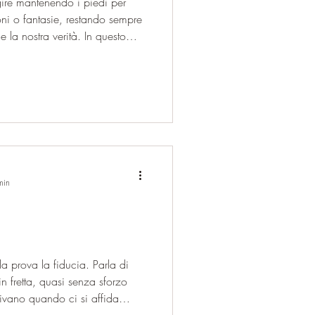
agire mantenendo i piedi per
oni o fantasie, restando sempre
 e la nostra verità. In questo
e del 17/8 e, più in profondità
 sé per arrivare alla piena
 L’energia del 17 ci invita a
ucia e apertura, a non p
min
a prova la fiducia. Parla di
n fretta, quasi senza sforzo
rivano quando ci si affida
sone, alleanze, consigli,