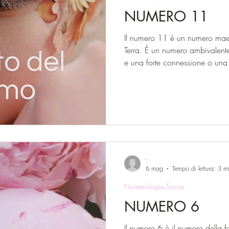
NUMERO 11
Il numero 11 è un numero maest
Terra. È un numero ambivalent
e una forte connessione o una 
essere sorgente di trasformazio
sua energia scuote e mette alla prova. Attraverso la somma
teosofica, 11 diventa 2: il num
dell’emotività, ma anche della 
parla al cuore di chi cerca, di 
sente c
-
6 mag
Tempo di lettura: 3 m
Numerologia Sacra
NUMERO 6
Il numero 6 è il numero della f