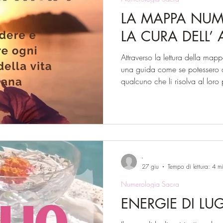
LA MAPPA NUM
LA CURA DELL’
Attraverso la lettura della ma
una guida come se potessero a
qualcuno che li risolva al loro
desiderare risposte o indicazio
difficoltà, ma il prendersi cur
diversa. Prendersi cura dell’ani
opportunità per rivelarsi e vive
l’interiorità e la qualità nelle q
-
27 giu
Tempo di lettura: 4 m
Numerologia Sacra
ENERGIE DI LU