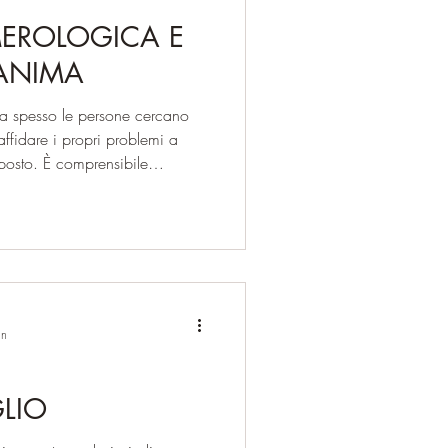
EROLOGICA E
 ANIMA
ppa spesso le persone cercano
ffidare i propri problemi a
 posto. È comprensibile
ni, soprattutto nei momenti di
a dell’anima segue una direzione
ma significa darle il tempo e le
re la vita in modo da favorire
uali essa possa fior
in
GLIO