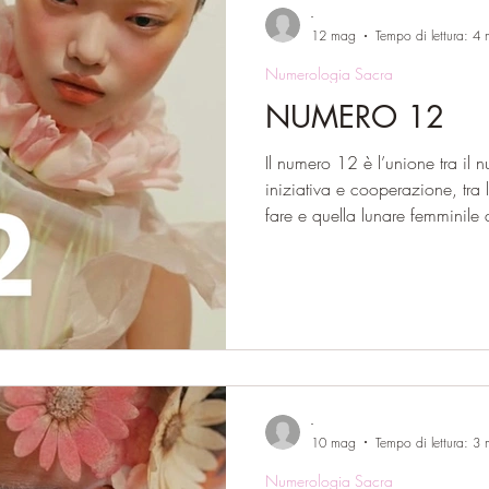
-
12 mag
Tempo di lettura: 4 
Numerologia Sacra
NUMERO 12
Il numero 12 è l’unione tra il 
iniziativa e cooperazione, tra 
fare e quella lunare femminile d
nasce una terza forza: il 3 as
Caldea a Giove, pianeta dell
3 simbolo di espansione, cresc
e saggezza. Il 1 rappresenta il
in avanti con coraggio e determ
-
10 mag
Tempo di lettura: 3 
Numerologia Sacra