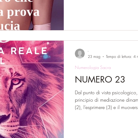
promesse. Il tema è la fiducia
che non tutto ciò che sembra 
delegare il proprio destino, an
ha sempre un prezzo. Il 26/8 
so
-
23 mag
Tempo di lettura: 4 
Numerologia Sacra
NUMERO 23
Dal punto di vista psicologic
principio di mediazione dinamic
(2), l’esprimere (3) e il muove
numero statico né contemplati
trasformare l’esperienza interio
collegare mondi diversi, persone
realtà. Quando questa energia