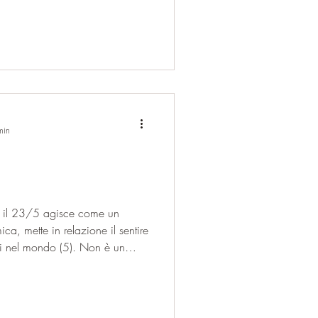
 mal riposta. Il 26/8 insegna
un sostegno lo è davvero, e che
che con le migliori intenzioni,
rappresenta la vibrazione della
min
o, il 23/5 agisce come un
a, mette in relazione il sentire
rsi nel mondo (5). Non è un
vo; la sua funzione profonda è
re in azione significativa,
 diverse, livelli diversi della
 è ben integrata, la persona