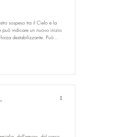
ro sospeso tra il Cielo e la
e può indicare un nuovo inizio
forza destabilizzante. Può
ne, ma anche di conflitto. La
ero della sensibilità,
dualità e del confronto. L’11
chi cade e si rialza, di chi
in
amiglia, dell’amore, del senso