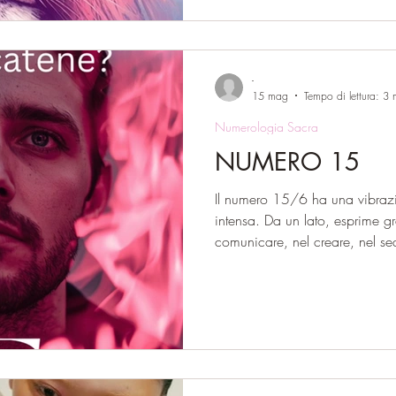
guidata dal 23/5 possiede un
se
-
15 mag
Tempo di lettura: 3 
Numerologia Sacra
NUMERO 15
Il numero 15/6 ha una vibraz
intensa. Da un lato, esprime gr
comunicare, nel creare, nel se
materiale, alla capacità di at
Dall’altro è potere coercitivo, 
scontro e dipendenze oppure, p
energetico trattenuto, incapaci
soddisfacente, insicurezza, pes