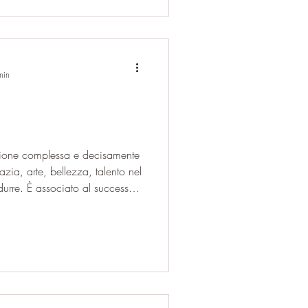
a mente mobile, non caotica,
min
ione complessa e decisamente
azia, arte, bellezza, talento nel
durre. È associato al successo
trarre abbondanza e sostegno.
aggressività, sopraffazione, ira,
er ‘insufficienza’ potere
tà di vivere in modo
simismo e distruttività. Il nume