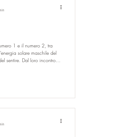
min
numero 1 e il numero 2, tra
l’energia solare maschile del
el sentire. Dal loro incontro
sociato con la numerologia
a saggezza e dell’abbondanza.
ita, comunicazione, equilibrio
 principio, il seme che spinge
inazione. Il 2, invece, è l’a
min