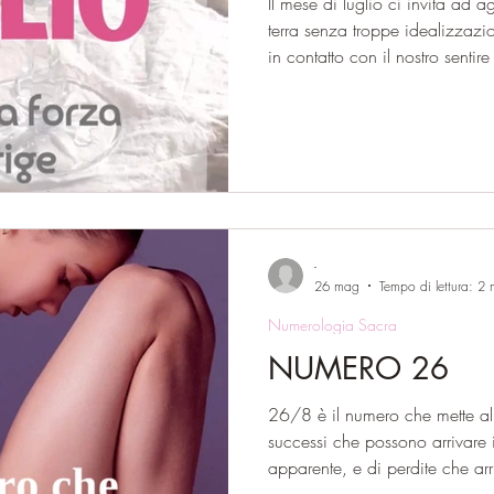
Il mese di luglio ci invita ad 
terra senza troppe idealizzazi
in contatto con il nostro sentire
mese si manifesta la vibrazion
quella del 19/10/1, stimolandoci a riconoscere il nostro
potere partendo dall’ascolto di
espressione del proprio essere.
guardare dentro di noi con fid
-
26 mag
Tempo di lettura: 2 
Numerologia Sacra
NUMERO 26
26/8 è il numero che mette all
successi che possono arrivare i
apparente, e di perdite che ar
troppo a ciò che è esterno, per