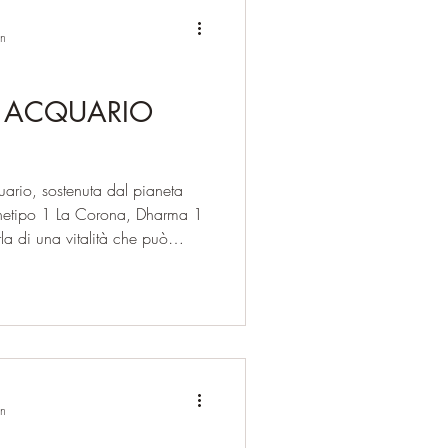
in
N ACQUARIO
ario, sostenuta dal pianeta
rchetipo 1 La Corona, Dharma 1
rla di una vitalità che può
opri valori e dall’ autentica
 creativa che si manifesta
on i valori essenziali
hiudere gli occhi e a fare finta
anzare nel nostro percorso
in