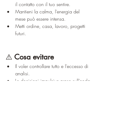
il contatto con il tuo sentire.
Mantieni la calma, l’energia del 
mese può essere intensa.
Metti ordine, casa, lavoro, progetti 
futuri.
⚠️ 
Cosa evitare
Il voler controllare tutto e l’eccesso di 
analisi.
Le decisioni impulsive prese sull’onda 
dell’emozione.
L’isolamento totale, cerca equilibrio 
tra solitudine e relazione.
Il rimuginare sul passato o il senso di 
colpa.
Lasciare che la paura del 
cambiamento blocchi nuove 