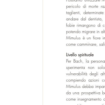
pericolo di morte raz
taglienti, determinat
andare dal dentista,
fobie rimangono di c
potendo migrare in alt
Mimulus è un fiore i
come camminare, salir
Livello spirituale
Per Bach, la person
sperimenta non solo
vulnerabilità degli 
compiendo azioni co
Mimulus debba imparar
da una prospettiva b
come insegnamento ass