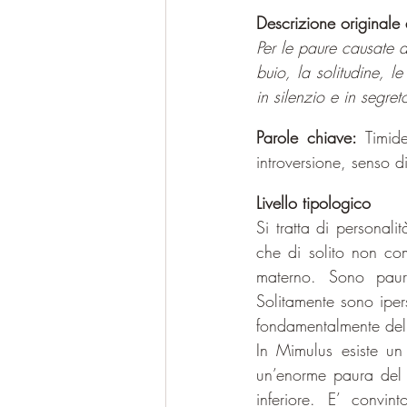
Descrizione originale
Per le paure causate d
buio, la solitudine, l
in silenzio e in segret
Parole chiave: 
Timid
introversione, senso di
Livello tipologico
Si tratta di personalit
che di solito non co
materno. Sono pauro
Solitamente sono iper
fondamentalmente deli
In Mimulus esiste un
un’enorme paura del g
inferiore. E’ convin