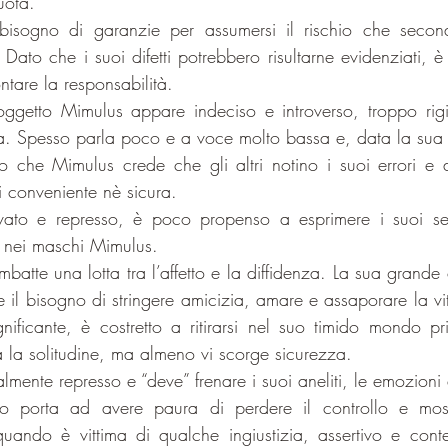
uota.
sogno di garanzie per assumersi il rischio che secondo
 Dato che i suoi difetti potrebbero risultarne evidenziati, è r
ntare la responsabilità.
 soggetto Mimulus appare indeciso e introverso, troppo rigi
a. Spesso parla poco e a voce molto bassa e, data la sua 
o che Mimulus crede che gli altri notino i suoi errori e dif
 conveniente nè sicura.
vato e represso, è poco propenso a esprimere i suoi sen
a nei maschi Mimulus.
batte una lotta tra l’affetto e la diffidenza. La sua grande
e il bisogno di stringere amicizia, amare e assaporare la vi
ignificante, è costretto a ritirarsi nel suo timido mondo pr
la solitudine, ma almeno vi scorge sicurezza.
ente represso e “deve” frenare i suoi aneliti, le emozioni e
lo porta ad avere paura di perdere il controllo e most
quando è vittima di qualche ingiustizia, assertivo e conte