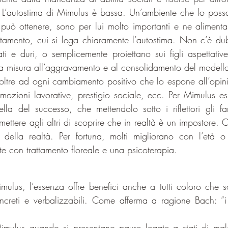
. L’autostima di Mimulus è bassa. Un’ambiente che lo poss
uò ottenere, sono per lui molto importanti e ne alimenta
amento, cui si lega chiaramente l’autostima. Non c’è dub
ti e duri, o semplicemente proiettano sui figli aspettative
ga misura all’aggravamento e al consolidamento del modell
ltre ad ogni cambiamento positivo che lo espone all’opinion
omozioni lavorative, prestigio sociale, ecc. Per Mimulus esi
ella del successo, che mettendolo sotto i riflettori gli fa
mettere agli altri di scoprire che in realtà è un impostore.
della realtà. Per fortuna, molti migliorano con l’età o
e con trattamento floreale e una psicoterapia.
mulus, l’essenza offre benefici anche a tutti coloro che sof
reti e verbalizzabili. Come afferma a ragione Bach: ”i t
imulus quando si presentano paure legate a stati di mala