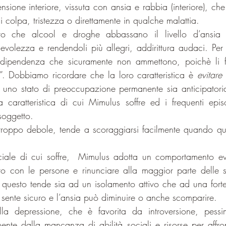
ensione interiore, vissuta con ansia e rabbia (interiore), ch
di colpa, tristezza o direttamente in qualche malattia.
o che alcool e droghe abbassano il livello d’ansia e 
evolezza e rendendoli più allegri, addirittura audaci. Per 
dipendenza che sicuramente non ammettono, poichè li fa
”. Dobbiamo ricordare che la loro caratteristica è 
evitare 
n uno stato di preoccupazione permanente sia anticipatoria 
 caratteristica di cui Mimulus soffre ed i frequenti epi
soggetto.
roppo debole, tende a scoraggiarsi facilmente quando qual
ociale di cui soffre,  Mimulus adotta un comportamento evit
to con le persone e rinunciare alla maggior parte delle si
questo tende sia ad un isolamento attivo che ad una forte r
 sente sicuro e l’ansia può diminuire o anche scomparire.
la depressione, che è favorita da introversione, pessimi
nte dalla mancanza di abilità sociali e risorse per affronta