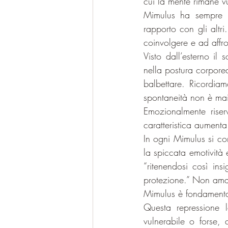
cui la mente rimane v
Mimulus ha sempre bi
rapporto con gli altri.
coinvolgere e ad affro
Visto dall’esterno il
nella postura corpore
balbettare. Ricordiam
spontaneità non è mai
Emozionalmente riser
caratteristica aument
In ogni Mimulus si com
la spiccata emotività 
“ritenendosi così ins
protezione.” Non ama 
Mimulus è fondamentalm
Questa repressione 
vulnerabile o forse, 