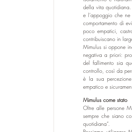
della vita quotidiana
e l’appoggio che ne p
comportamento di evit
poco empatici, castra
contribuiscano in lar
Mimulus si oppone ino
negativa a priori: pr
del fallimento sia qu
controllo, così da per
è la sua percezione 
empatico e sicurament
Mimulus come stato
Oltre alle persone Mi
sempre che siano conc
quotidiana”.
Possiamo utilizzare M