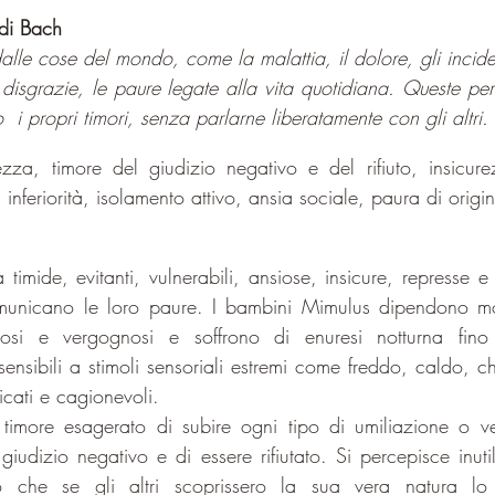
 di Bach
alle cose del mondo, come la malattia, il dolore, gli incident
e disgrazie, le paure legate alla vita quotidiana. Queste pe
o  i propri timori, senza parlarne liberatamente con gli altri.
ezza, timore del giudizio negativo e del rifiuto, insicure
 inferiorità, isolamento attivo, ansia sociale, paura di origi
à timide, evitanti, vulnerabili, ansiose, insicure, represse e 
municano le loro paure. I bambini Mimulus dipendono mol
si e vergognosi e soffrono di enuresi notturna fino al
sensibili a stimoli sensoriali estremi come freddo, caldo, c
cati e cagionevoli.
 timore esagerato di subire ogni tipo di umiliazione o ve
iudizio negativo e di essere rifiutato. Si percepisce inuti
to che se gli altri scoprissero la sua vera natura lo r