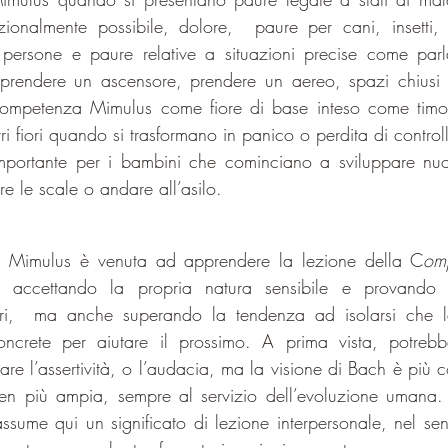
ionalmente possibile, dolore,  paure per cani, insetti, s
e persone e paure relative a situazioni precise come parl
 prendere un ascensore, prendere un aereo, spazi chiusi o
ompetenza Mimulus come fiore di base inteso come timor
ri fiori quando si trasformano in panico o perdita di control
mportante per i bambini che cominciano a sviluppare nu
e le scale o andare all’asilo.
a Mimulus è venuta ad apprendere la lezione della C
om
 accettando la propria natura sensibile e provando 
altri,  ma anche superando la tendenza ad isolarsi che la
ncrete per aiutare il prossimo. A prima vista, potrebb
e l’assertività, o l’audacia, ma la visione di Bach è più c
en più ampia, sempre al servizio dell’evoluzione umana.
ume qui un significato di lezione interpersonale, nel se