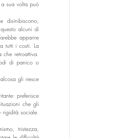
e a sua volta può 
disinibiscono, 
questo alcuni di 
rebbe apparire 
a tutti i costi. La 
che retroattiva. 
sodi di panico o 
cosa gli riesce 
ante: preferisce 
tuazioni che gli 
igidità sociale. 
smo, tristezza, 
re le difficoltà 