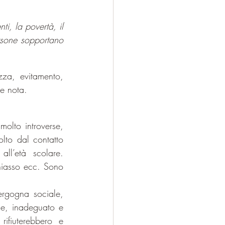
i, la povertà, il 
rsone sopportano 
zza, evitamento, 
ne nota.
molto introverse, 
to dal contatto 
l’età scolare. 
hiasso ecc. Sono 
rgogna sociale, 
le, inadeguato e 
ifiuterebbero e 