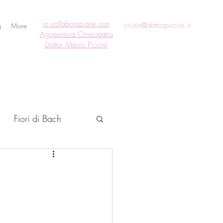
in collaborazione con
cristin@dottorpiccini.it
g
More
Agopuntura Omeopatia
Dottor Mauro Piccini
Fiori di Bach