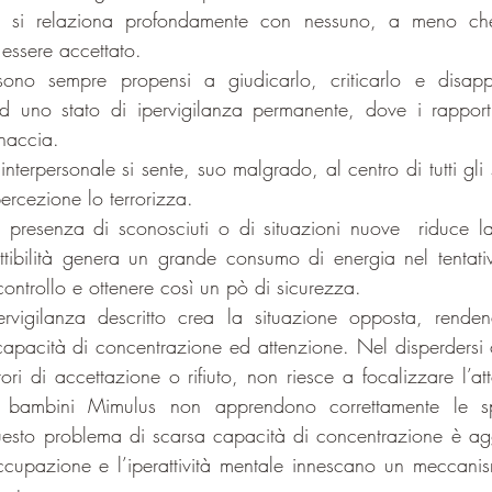
n si relaziona profondamente con nessuno, a meno ch
 essere accettato.
sono sempre propensi a giudicarlo, criticarlo e disapp
d uno stato di ipervigilanza permanente, dove i rapporti 
naccia.
interpersonale si sente, suo malgrado, al centro di tutti gli 
percezione lo terrorizza.
 presenza di sconosciuti o di situazioni nuove  riduce l
ettibilità genera un grande consumo di energia nel tentativ
controllo e ottenere così un pò di sicurezza.
rvigilanza descritto crea la situazione opposta, rende
capacità di concentrazione ed attenzione. Nel disperdersi co
tori di accettazione o rifiuto, non riesce a focalizzare l’a
 bambini Mimulus non apprendono correttamente le spi
uesto problema di scarsa capacità di concentrazione è agg
cupazione e l’iperattività mentale innescano un meccanism