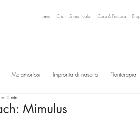
Home
Cristin Gioia Naldi
Corsi & Percorsi
Blo
Metamorfosi
Impronta di nascita
Floriterapia
ura: 5 min
Bach: Mimulus