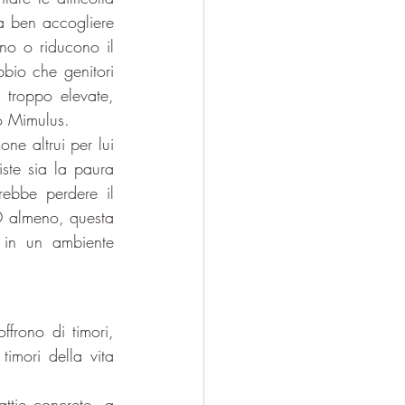
a ben accogliere 
no o riducono il 
bio che genitori 
 troppo elevate, 
o Mimulus.
e altrui per lui 
ste sia la paura 
rebbe perdere il 
 O almeno, questa 
 in un ambiente 
frono di timori, 
imori della vita 
ttie concrete, a 