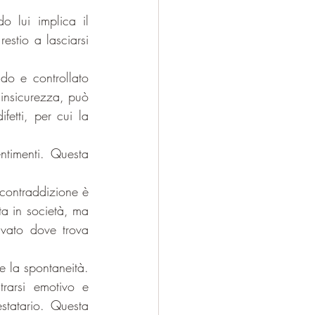
 lui implica il 
estio a lasciarsi 
do e controllato 
insicurezza, può 
etti, per cui la 
timenti. Questa 
 contraddizione è 
ta in società, ma 
ivato dove trova 
 la spontaneità. 
rarsi emotivo e 
statario. Questa 