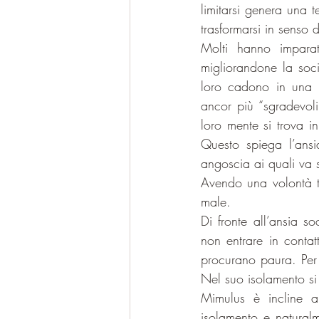
limitarsi genera una t
trasformarsi in senso 
Molti hanno imparat
migliorandone la soci
loro cadono in una 
ancor più “sgradevoli
loro mente si trova i
Questo spiega l’ansia
angoscia ai quali va 
Avendo una volontà t
male.
Di fronte all’ansia s
non entrare in contat
procurano paura. Per 
Nel suo isolamento si
Mimulus è incline al
isolamento e naturalme