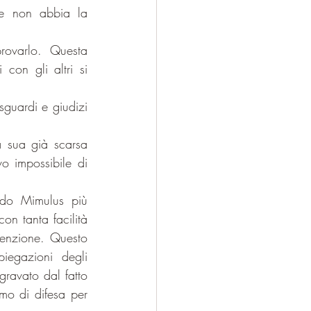
e non abbia la 
rovarlo. Questa 
con gli altri si 
sguardi e giudizi 
a sua già scarsa 
o impossibile di 
ndo Mimulus più 
n tanta facilità 
ttenzione. Questo 
egazioni degli 
ravato dal fatto 
o di difesa per 