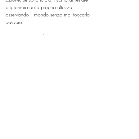
prigioniera della propria altezza, 
osservando il mondo senza mai toccarlo 
davvero.
Cristin Gioia Naldi
Questo articolo può essere condiviso e 
divulgato citando la fonte dello stesso 
Blog, rispettandone la forma, priva di 
modifiche. Immagini protette da copyright.
©2022 SPIRIT Blog di Cristin Gioia Naldi
www.cristingioianaldi.com
https://dottorpiccini.it/
https://numerologiasacra.it/numerologist
/cristingioianaldi/