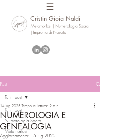
Cristin Gioia Naldi
Metamorfosi | Numerologia Sacra
| Impronta di Nascita
Post
Tutti i post
14 lug 2025
Tempo di lettura: 2 min
Tutti i post
NUMEROLOGIA E
Numerologia Sacra
GENEALOGIA
Metamorfosi
Aggiornamento:
15 lug 2025