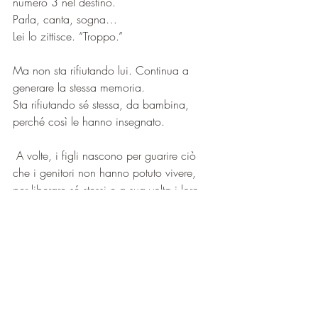
numero 3 nel destino.
Parla, canta, sogna…
Lei lo zittisce. “Troppo.”
Ma non sta rifiutando lui. Continua a 
generare la stessa memoria.
Sta rifiutando sé stessa, da bambina, 
perché così le hanno insegnato.
 A volte, i figli nascono per guarire ciò 
che i genitori non hanno potuto vivere, 
per liberare sé stessi e a sua volta i loro 
genitori e le generazioni future.
Cristin Gioia Naldi
Questo articolo può essere condiviso e 
divulgato citando la fonte dello stesso 
Blog, rispettandone la forma, priva di 