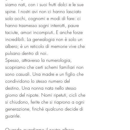
siamo nati, con i suoi frutti dolci e le sue 
spine. I nostri avi non ci hanno lasciato 
solo occhi, cognomi e modi di fare: ci 
hanno trasmesso sogni interrotti, paure 
taciute, amori incompiuti. E anche forze 
incredibili. La genealogia non è solo un 
albero; è un reticolo di memorie vive che 
pulsano dentro di noi.
Spesso, attraverso la numerologia, 
scopriamo che certi schemi familiari non 
sono casuali. Una madre e un figlio che 
condividono lo stesso numero del 
destino. Una nonna nata nello stesso 
giorno del nipote. Nomi ripetuti, cicli che 
si chiudono, ferite che si riaprono a ogni 
generazione, finché qualcuno decide di 
guarirle.
Quando guardiamo il nostro albero 