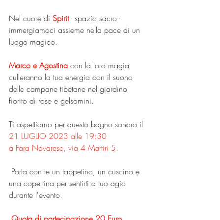
Nel cuore di 
Spirit
 - spazio sacro -  
immergiamoci assieme nella pace di un 
luogo magico.
Marco e Agostina
 con la loro magia 
culleranno la tua energia con il suono 
delle campane tibetane nel giardino 
fiorito di rose e gelsomini.  
Ti aspettiamo per questo bagno sonoro il 
21 LUGLIO 2023 alle 19:30 
a Fara Novarese, via 4 Martiri 5
.
 Porta con te un tappetino, un cuscino e 
una copertina per sentirti a tuo agio 
durante l'evento.
Quota di partecipazione 20 Euro
.