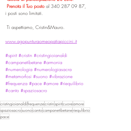
Prenota il Tuo posto
 al 340 287 09 87, 
i posti sono limitati.
 Ti aspettiamo, Cristin&Mauro.
www.agopunturaomeopatiapiccini.it
#spirit
#cristin
#cristingioianaldi
#campanetibetane
#armonia
#numerologia
#numerologiasacra
#metamorfosi
#suono
#vibrazione
#frequenza
#pace
#amore
#riequilibrio
#canto
#spaziosacro
cristingioianaldi
frequenze
cristin
spirit
cuore
amore
spaziosacro
suono
canto
campanetibetane
riequlibrio
pace
Eventi