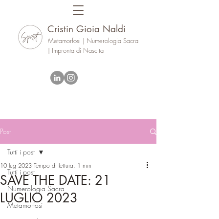
Cristin Gioia Naldi
Metamorfosi | Numerologia Sacra
| Impronta di Nascita
Post
Tutti i post
10 lug 2023
Tempo di lettura: 1 min
Tutti i post
SAVE THE DATE: 21
Numerologia Sacra
LUGLIO 2023
Metamorfosi