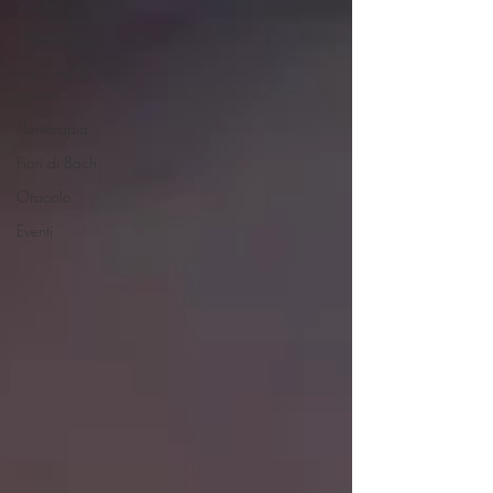
Sacra
Metamorfosi
Impronta di
nascita
Floriterapia
Fiori di Bach
Oracolo
Eventi