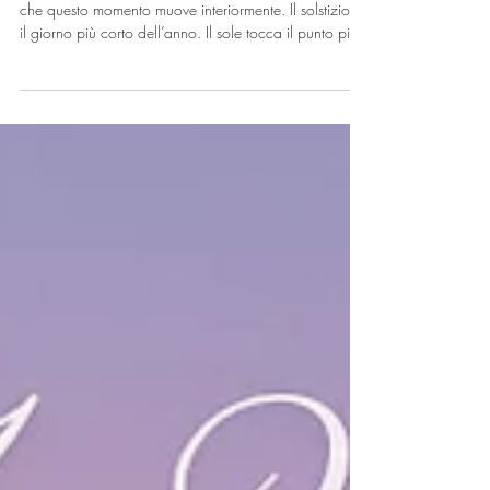
SOLSTIZIO D’INVERNO
In questo solstizio d’inverno preferisco restare su ciò
che questo momento muove interiormente. Il solstizio è
il giorno più corto dell’anno. Il sole tocca il punto più
basso del suo cammino e sembra fermarsi, non c’è
ancora luce nuova, ma il buio ha raggiunto il suo
limite. È la fine di un ciclo che si consuma e l’inizio di
qualcosa che non è ancora visibile. Il messaggio
dell’angelo Mebahiah, angelo reggente del giorno,
parla della capacità di vedere con chiarezza, senza
la