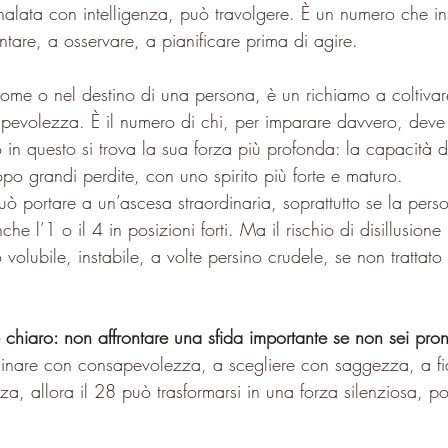
alata con intelligenza, può travolgere. È un numero che i
entare, a osservare, a pianificare prima di agire.
me o nel destino di una persona, è un richiamo a coltivar
pevolezza. È il numero di chi, per imparare davvero, deve
in questo si trova la sua forza più profonda: la capacità di
po grandi perdite, con uno spirito più forte e maturo.
può portare a un’ascesa straordinaria, soprattutto se la per
e l’1 o il 4 in posizioni forti. Ma il rischio di disillusione
volubile, instabile, a volte persino crudele, se non trattato 
 chiaro: non affrontare una sfida importante se non sei pron
nare con consapevolezza, a scegliere con saggezza, a fid
za, allora il 28 può trasformarsi in una forza silenziosa, po