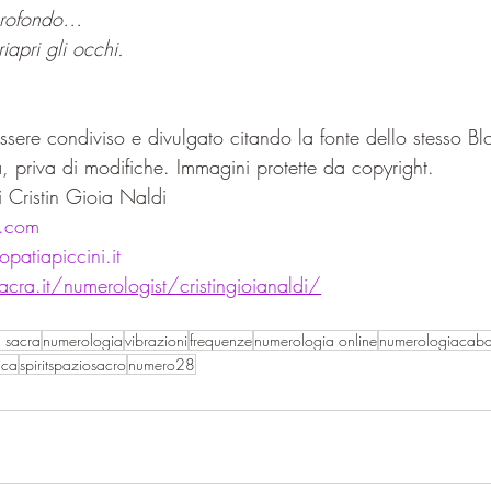
 profondo…
iapri gli occhi.
sere condiviso e divulgato citando la fonte dello stesso Bl
, priva di modifiche. Immagini protette da copyright.
 Cristin Gioia Naldi
i.com
atiapiccini.it
cra.it/numerologist/cristingioianaldi/
 sacra
numerologia
vibrazioni
frequenze
numerologia online
numerologiacabal
ica
spiritspaziosacro
numero28