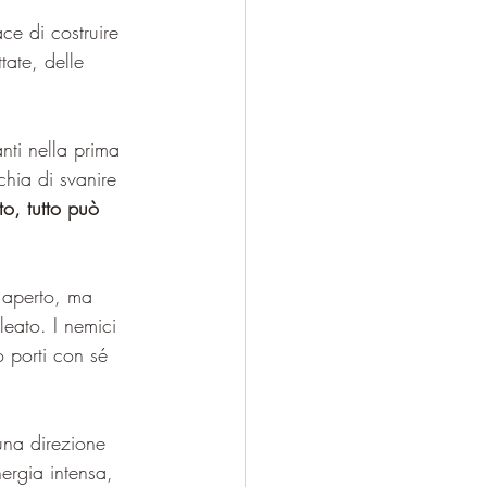
ce di costruire 
ate, delle 
nti nella prima 
chia di svanire 
to, tutto può 
e aperto, ma 
leato. I nemici 
 porti con sé 
una direzione 
ergia intensa, 