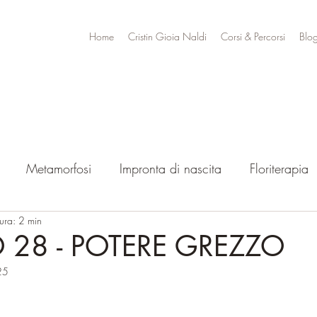
Home
Cristin Gioia Naldi
Corsi & Percorsi
Blo
Metamorfosi
Impronta di nascita
Floriterapia
tura: 2 min
28 - POTERE GREZZO
25