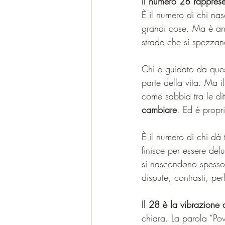
Il numero 28 rapprese
È il numero di chi nas
grandi cose. Ma è anc
strade che si spezza
Chi è guidato da ques
parte della vita. Ma i
come sabbia tra le di
cambiare
. Ed è propri
È il numero di chi dà 
finisce per essere del
si nascondono spesso 
dispute, contrasti, perf
Il 28 è la vibrazione
chiara. La parola “Po