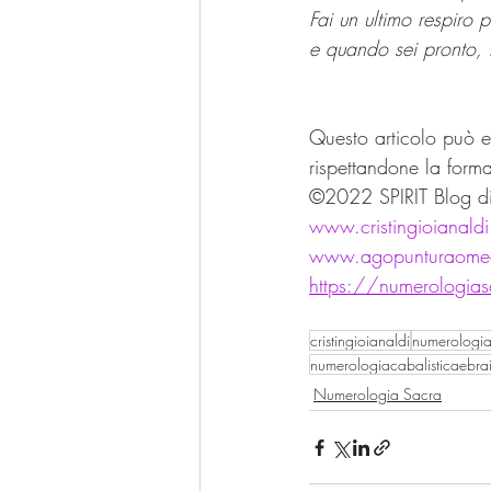
Fai un ultimo respiro
e quando sei pronto, r
Questo articolo può es
rispettandone la forma
©2022 SPIRIT Blog di
www.cristingioianald
www.agopunturaomeop
https://numerologiasa
cristingioianaldi
numerologia
numerologiacabalisticaebra
Numerologia Sacra