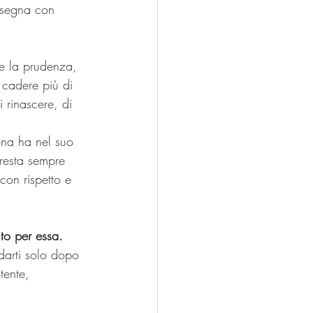
nsegna con 
e la prudenza, 
 cadere più di 
 rinascere, di 
sona ha nel suo 
 resta sempre 
con rispetto e 
to per essa.
arti solo dopo 
tente, 