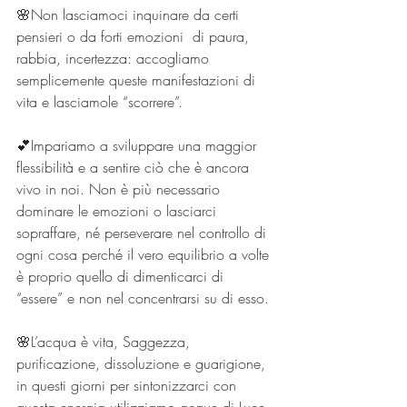
🌸Non lasciamoci inquinare da certi 
pensieri o da forti emozioni  di paura, 
rabbia, incertezza: accogliamo 
semplicemente queste manifestazioni di 
vita e lasciamole “scorrere”.
💕Impariamo a sviluppare una maggior 
flessibilità e a sentire ciò che è ancora 
vivo in noi. Non è più necessario 
dominare le emozioni o lasciarci 
sopraffare, né perseverare nel controllo di 
ogni cosa perché il vero equilibrio a volte 
è proprio quello di dimenticarci di 
“essere” e non nel concentrarsi su di esso.
🌸L’acqua è vita, Saggezza, 
purificazione, dissoluzione e guarigione, 
in questi giorni per sintonizzarci con 