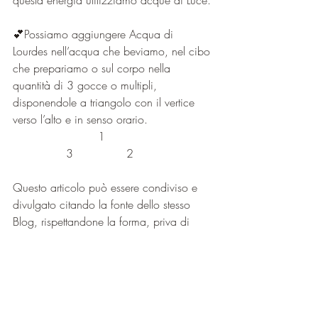
questa energia utilizziamo acque di Luce. 
💕Possiamo aggiungere Acqua di 
Lourdes nell’acqua che beviamo, nel cibo 
che prepariamo o sul corpo nella 
quantità di 3 gocce o multipli, 
disponendole a triangolo con il vertice 
verso l’alto e in senso orario.
                        1
               3               2
Questo articolo può essere condiviso e 
divulgato citando la fonte dello stesso 
Blog, rispettandone la forma, priva di 
modifiche. Immagini protette da copyright.
©2022 SPIRIT Blog di Cristin Gioia Naldi
www.agopunturaomeopatiapiccini.it
https://numerologiasacra.it/numerologist
/cristingioianaldi/