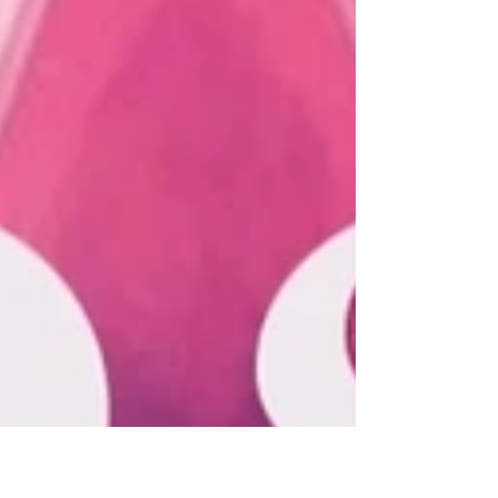
sé, e del proprio sentire, della capacità di splendere
nella propria autenticità e di non lasciarsi più
sopraffare dalla paura, dall’arroganza,
dall’impulsività, dal bisogno eccessivo di controllo e
dalla rigidità. Oggi ci vengono richieste, più che mai,
maturità e