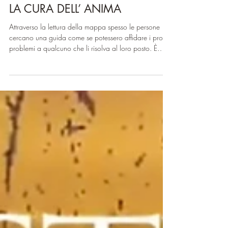
LA MAPPA NUMEROLOGICA E
LA CURA DELL’ ANIMA
Attraverso la lettura della mappa spesso le persone
cercano una guida come se potessero affidare i propri
problemi a qualcuno che li risolva al loro posto. È
comprensibile desiderare risposte o indicazioni,
soprattutto nei momenti di difficoltà, ma il prendersi
cura dell’anima segue una direzione diversa. Prendersi
cura dell’anima significa darle il tempo e le
opportunità per rivelarsi e vivere la vita in modo da
favorire l’interiorità e la qualità nelle quali essa possa
fior