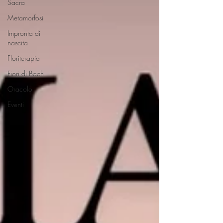
Sacra
Metamorfosi
Impronta di
nascita
Floriterapia
Fiori di Bach
Oracolo
Eventi