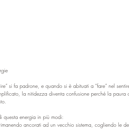
rgie
ntire” si fa padrone, e quando si è abituati a “fare” nel sent
mplificato, la nitidezza diventa confusione perché la paura 
to.
i questa energia in più modi: 
, rimanendo ancorati ad un vecchio sistema, cogliendo le de