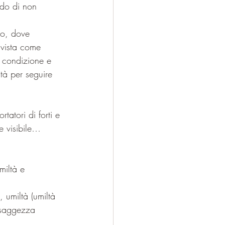
ndo di non 
tro, dove 
 vista come 
a condizione e 
tà per seguire 
atori di forti e 
e visibile… 
miltà e 
, umiltà (umiltà 
 saggezza 