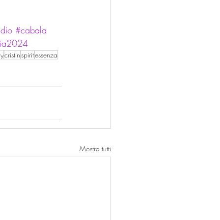
dio
#cabala
gia2024
gy
cristin
spirit
essenza
Mostra tutti