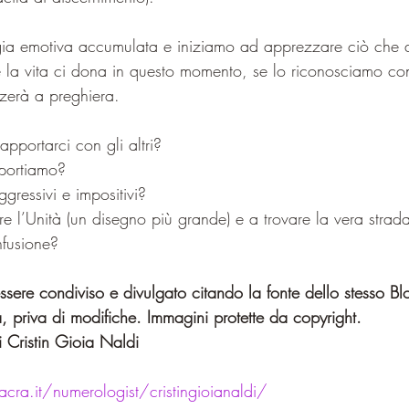
rgia emotiva accumulata e iniziamo ad apprezzare ciò che
e la vita ci dona in questo momento, se lo riconosciamo con 
lzerà a preghiera.
pportarci con gli altri? 
portiamo? 
gressivi e impositivi?
 l’Unità (un disegno più grande) e a trovare la vera strada
nfusione?
sere condiviso e divulgato citando la fonte dello stesso Bl
, priva di modifiche. Immagini protette da copyright.
 Cristin Gioia Naldi
cra.it/numerologist/cristingioianaldi/