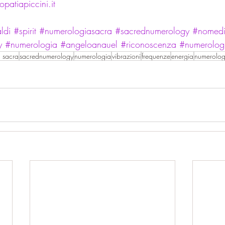
atiapiccini.it
ldi
#spirit
#numerologiasacra
#sacrednumerology
#nomedi
y
#numerologia
#angeloanauel
#riconoscenza
#numerolo
 sacra
sacrednumerology
numerologia
vibrazioni
frequenze
energia
numerolo