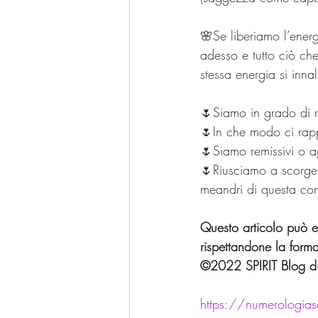
🌸Se liberiamo l’ene
adesso e tutto ciò ch
stessa energia si inna
🌷Siamo in grado di ra
🌷In che modo ci rap
🌷Siamo remissivi o ag
🌷Riusciamo a scorgere
meandri di questa co
Questo articolo può es
rispettandone la forma
©2022 SPIRIT Blog di
https://numerologiasa