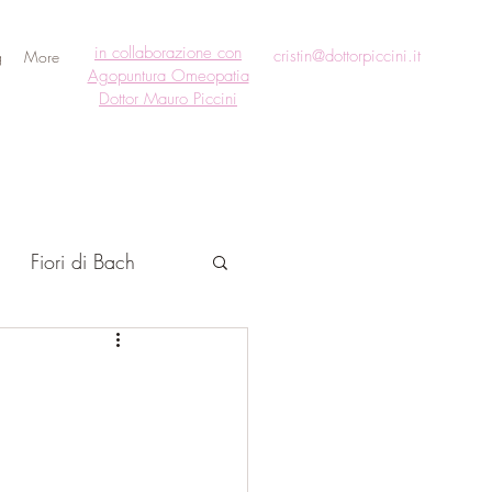
in collaborazione con
cristin@dottorpiccini.it
g
More
Agopuntura Omeopatia
Dottor Mauro Piccini
Fiori di Bach