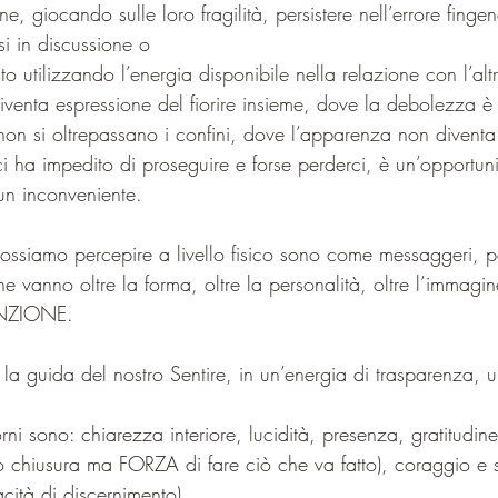
, giocando sulle loro fragilità, persistere nell’errore finge
i in discussione o
rito utilizzando l’energia disponibile nella relazione con l’al
 diventa espressione del fiorire insieme, dove la debolezza è
non si oltrepassano i confini, dove l’apparenza non divent
i ha impedito di proseguire e forse perderci, è un’opportuni
un inconveniente. 
ssiamo percepire a livello fisico sono come messaggeri, port
he vanno oltre la forma, oltre la personalità, oltre l’immagin
NZIONE.
 guida del nostro Sentire, in un’energia di trasparenza, u
rni sono: chiarezza interiore, lucidità, presenza, gratitudine
o chiusura ma FORZA di fare ciò che va fatto), coraggio e
ità di discernimento).