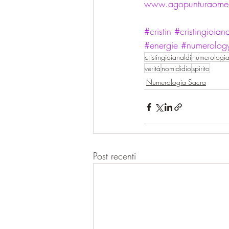
www.agopunturaomeop
#cristin
#cristingioiana
#energie
#numerolog
cristingioianaldi
numerologia
verità
nomididio
spirito
Numerologia Sacra
Post recenti