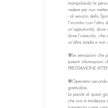
manipolando le persone
vedere per non metters
- al servizio dello Spi
l’incontro con l’altro
un’opportunità, dove 
dove l’ostacolo, che c
un’altra strada e non 
🌸Le sensazioni che po
potenti informazioni c
PRESTIAMONE ATTE
🌸Operiamo secondo la
gratitudine.
Le parole di questi gio
che non è timidezza 
(saggezza come capac