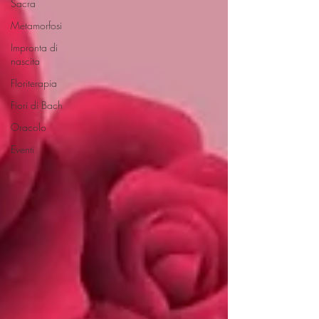
Sacra
Metamorfosi
Impronta di
nascita
Floriterapia
Fiori di Bach
Oracolo
Eventi