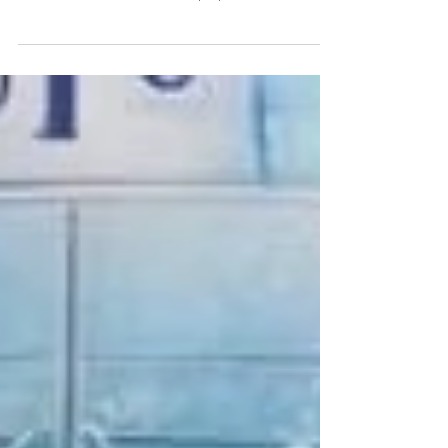
🩷Siamo giunti alla conclusione di un mese
impegnativo, tutto sta crollando e molti di noi stanno
vivendo o vivranno una vera e propria...