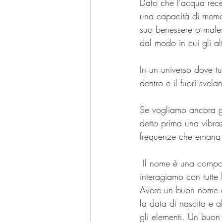
Dato che l’acqua recep
una capacità di memor
suo benessere o males
dal modo in cui gli alt
In un universo dove tu
dentro e il fuori svel
Se vogliamo ancora g
detto prima una vibra
frequenze che emana e
 Il nome è una componente importante e ogni volta che diciamo o ascoltiamo il nostro nome 
interagiamo con tutte 
Avere un buon nome co
la data di nascita e al
gli elementi. Un buon