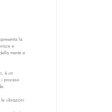
ppresenta la 
unisce e 
 della mente e 
o, è un 
i processi 
de.
le vibrazioni 