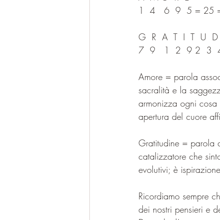
1  4   6  9  5 = 25
G  R  A  T  I  T  U  D
7  9   1  2  9 2  3 
Amore = parola associ
sacralità e la saggez
armonizza ogni cosa ne
apertura del cuore af
Gratitudine = parola 
catalizzatore che sin
evolutivi; è ispirazio
Ricordiamo sempre che
dei nostri pensieri e 