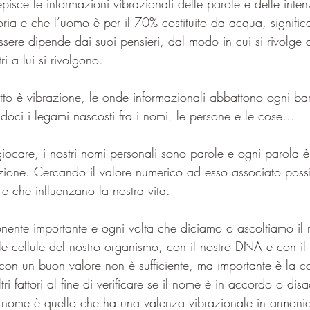
isce le informazioni vibrazionali delle parole e delle inten
ia e che l’uomo è per il 70% costituito da acqua, signific
sere dipende dai suoi pensieri, dal modo in cui si rivolge a
ri a lui si rivolgono.
tto è vibrazione, le onde informazionali abbattono ogni barri
andoci i legami nascosti fra i nomi, le persone e le cose…
iocare, i nostri nomi personali sono parole e ogni parola
zione. Cercando il valore numerico ad esso associato poss
 che influenzano la nostra vita.
le cellule del nostro organismo, con il nostro DNA e con il 
n un buon valore non è sufficiente, ma importante è la co
tri fattori al fine di verificare se il nome è in accordo o dis
 nome è quello che ha una valenza vibrazionale in armonia 