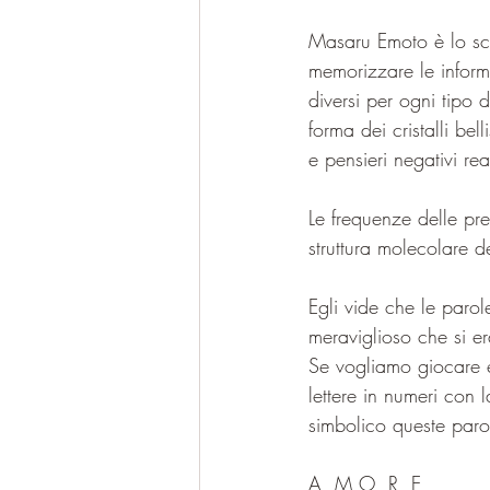
Masaru Emoto è lo sci
memorizzare le informa
diversi per ogni tipo 
forma dei cristalli bel
e pensieri negativi re
Le frequenze delle pre
struttura molecolare d
Egli vide che le parol
meraviglioso che si e
Se vogliamo giocare e
lettere in numeri con 
simbolico queste paro
A  M O  R  E