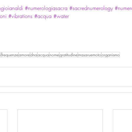
ngioianaldi
#numerologiasacra
#sacrednumerology
#numer
oni
#vibrations
#acqua
#water
i
frequenze
amore
dna
acqua
nome
gratitudine
masaruemoto
organismo