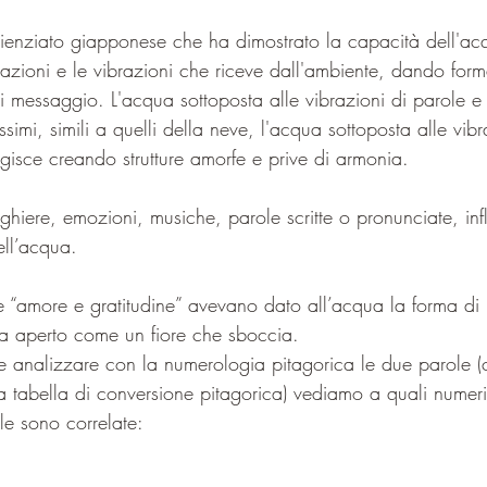
enziato giapponese che ha dimostrato la capacità dell'ac
zioni e le vibrazioni che riceve dall'ambiente, dando forma 
di messaggio. L'acqua sottoposta alle vibrazioni di parole e p
lissimi, simili a quelli della neve, l'acqua sottoposta alle vib
agisce creando strutture amorfe e prive di armonia. 
ghiere, emozioni, musiche, parole scritte o pronunciate, in
ell’acqua.
e “amore e gratitudine” avevano dato all’acqua la forma di u
ra aperto come un fiore che sboccia.
 analizzare con la numerologia pitagorica le due parole (
la tabella di conversione pitagorica) vediamo a quali numeri 
le sono correlate: