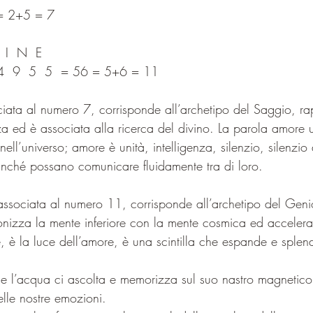
 = 2+5 = 7
  I  N  E
 4  9  5  5  = 56 = 5+6 = 11
ata al numero 7, corrisponde all’archetipo del Saggio, ra
za ed è associata alla ricerca del divino. La parola amore 
ll’universo; amore è unità, intelligenza, silenzio, silenzio
finché possano comunicare fluidamente tra di loro.
associata al numero 11, corrisponde all’archetipo del Geni
tonizza la mente inferiore con la mente cosmica ed accelera 
ne, è la luce dell’amore, è una scintilla che espande e splen
 l’acqua ci ascolta e memorizza sul suo nastro magnetico 
delle nostre emozioni.