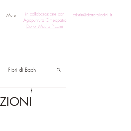
in collaborazione con
cristin@dottorpiccini.it
g
More
Agopuntura Omeopatia
Dottor Mauro Piccini
Fiori di Bach
ZIONI