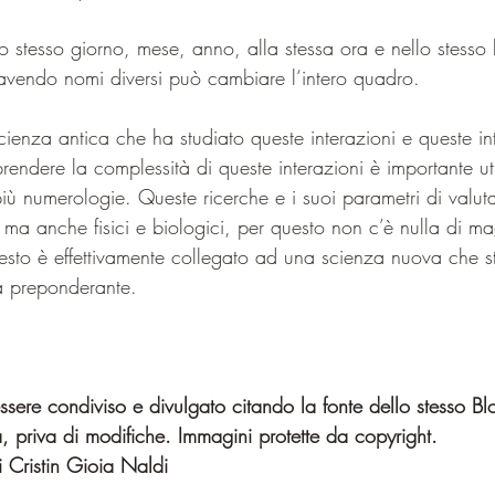
o stesso giorno, mese, anno, alla stessa ora e nello stesso 
avendo nomi diversi può cambiare l‘intero quadro.
cienza antica che ha studiato queste interazioni e queste i
rendere la complessità di queste interazioni è importante ut
di più numerologie. Queste ricerche e i suoi parametri di val
i ma anche fisici e biologici, per questo non c’è nulla di m
uesto è effettivamente collegato ad una scienza nuova che s
 preponderante.
sere condiviso e divulgato citando la fonte dello stesso Bl
, priva di modifiche. Immagini protette da copyright.
 Cristin Gioia Naldi