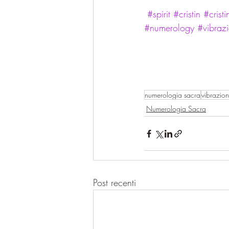
#spirit
#cristin
#cristi
#numerology
#vibrazi
numerologia sacra
vibrazion
Numerologia Sacra
Post recenti