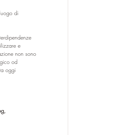
luogo di 
nterdipendenze 
ilizzare e 
utazione non sono 
agico od 
ta oggi 
og, 