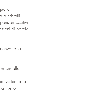
qua di 
a cristalli 
ensieri positivi 
razioni di parole 
fluenzano la 
n cristallo 
convertendo le 
a livello 