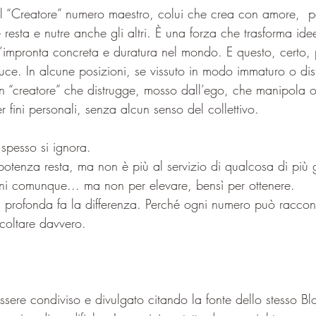
il “Creatore” numero maestro, colui che crea con amore,  p
esta e nutre anche gli altri. È una forza che trasforma idee
’impronta concreta e duratura nel mondo. E questo, certo, 
uce. In alcune posizioni, se vissuto in modo immaturo o dis
un “creatore” che distrugge, mosso dall’ego, che manipola o
er fini personali, senza alcun senso del collettivo. 
 spesso si ignora.
 potenza resta, ma non è più al servizio di qualcosa di più
gni comunque... ma non per elevare, bensì per ottenere.
ra profonda fa la differenza. Perché ogni numero può raccon
scoltare davvero.
sere condiviso e divulgato citando la fonte dello stesso Bl