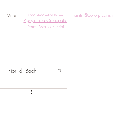
in collaborazione con
cristin@dottorpiccini.it
g
More
Agopuntura Omeopatia
Dottor Mauro Piccini
Fiori di Bach