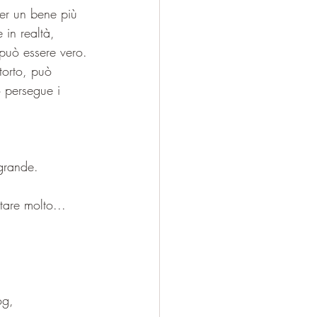
er un bene più 
 in realtà, 
può essere vero.
torto, può 
 persegue i 
 grande. 
tare molto... 
og, 