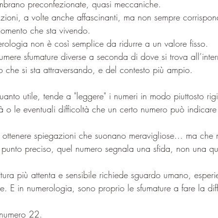
embrano preconfezionate, quasi meccaniche. 
zioni, a volte anche affascinanti, ma non sempre corrisponde
momento che sta vivendo.
rologia non è così semplice da ridurre a un valore fisso. 
ere sfumature diverse a seconda di dove si trova all’inte
o che si sta attraversando, e del contesto più ampio.
nto utile, tende a "leggere" i numeri in modo piuttosto rig
à o le eventuali difficoltà che un certo numero può indicare
 di ottenere spiegazioni che suonano meravigliose... ma che
 punto preciso, quel numero segnala una sfida, non una qu
ttura più attenta e sensibile richiede sguardo umano, esper
re. E in numerologia, sono proprio le sfumature a fare la dif
 numero 22. 