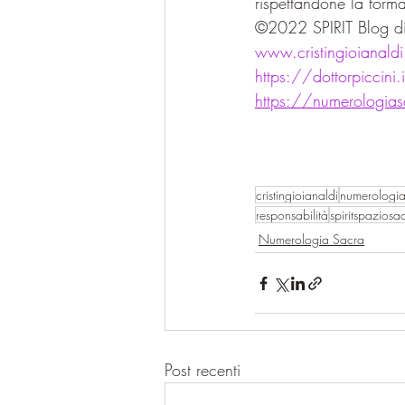
rispettandone la forma
©2022 SPIRIT Blog di
www.cristingioianald
https://dottorpiccini.
https://numerologiasa
cristingioianaldi
numerologia
responsabilità
spiritspaziosa
Numerologia Sacra
Post recenti