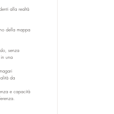
nti alla realtà 
rno della mappa 
ido, senza 
 in una 
 magari 
alità da 
ienza e capacità 
ferenza.