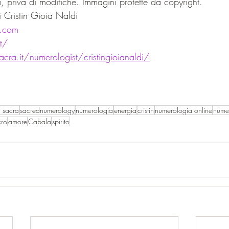
, priva di modifiche. Immagini protette da copyright.
 Cristin Gioia Naldi
i.com
it/
cra.it/numerologist/cristingioianaldi/
 sacra
sacrednumerology
numerologia
energia
cristin
numerologia online
numer
cro
amore
Cabala
spirito