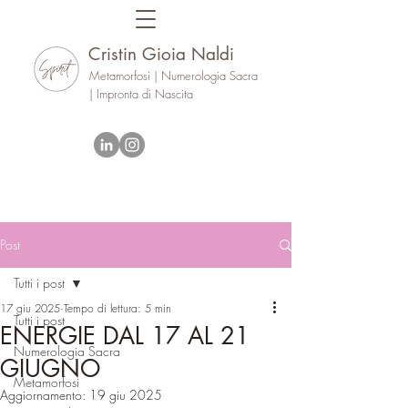
Cristin Gioia Naldi
Metamorfosi | Numerologia Sacra
| Impronta di Nascita
Post
Tutti i post
17 giu 2025
Tempo di lettura: 5 min
Tutti i post
ENERGIE DAL 17 AL 21
Numerologia Sacra
GIUGNO
Metamorfosi
Aggiornamento:
19 giu 2025