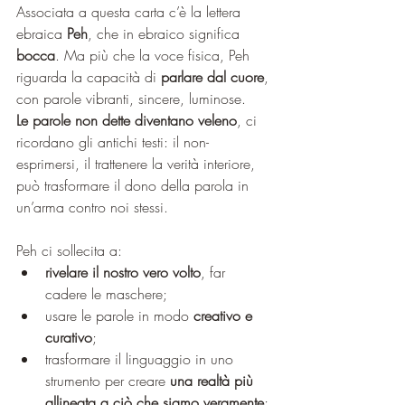
Associata a questa carta c’è la lettera 
ebraica 
Peh
, che in ebraico significa 
bocca
. Ma più che la voce fisica, Peh 
riguarda la capacità di 
parlare dal cuore
, 
con parole vibranti, sincere, luminose. 
Le parole non dette diventano veleno
, ci 
ricordano gli antichi testi: il non-
esprimersi, il trattenere la verità interiore, 
può trasformare il dono della parola in 
un’arma contro noi stessi.
Peh ci sollecita a:
rivelare il nostro vero volto
, far 
cadere le maschere;
usare le parole in modo 
creativo e 
curativo
;
trasformare il linguaggio in uno 
strumento per creare 
una realtà più 
allineata a ciò che siamo veramente
;