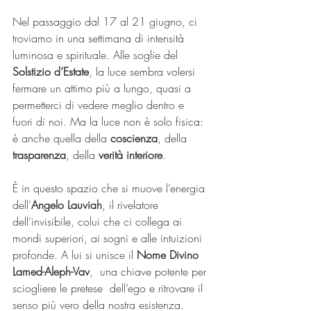
Nel passaggio dal 17 al 21 giugno, ci 
troviamo in una settimana di intensità 
luminosa e spirituale. Alle soglie del 
Solstizio d’Estate
, la luce sembra volersi 
fermare un attimo più a lungo, quasi a 
permetterci di vedere meglio dentro e 
fuori di noi. Ma la luce non è solo fisica: 
è anche quella della 
coscienza
, della 
trasparenza
, della 
verità interiore
.
È in questo spazio che si muove l’energia 
dell’
Angelo Lauviah
, il rivelatore 
dell’invisibile, colui che ci collega ai 
mondi superiori, ai sogni e alle intuizioni 
profonde. A lui si unisce il 
Nome Divino 
Lamed-Aleph-Vav
,  una chiave potente per 
sciogliere le pretese  dell’ego e ritrovare il 
senso più vero della nostra esistenza.