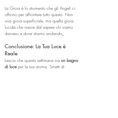
La Gioia è lo strumento che gli Angeli ci 
offrono per affrontare tutto questo. Non 
una gioia superficiale, ma quella gioia 
lucida che nasce dal sapere chi siamo 
davvero e dove stiamo andando
.
Conclusione: La Tua Luce è 
Reale
Lascia che questa settimana sia
 un bagno 
di luce
 per la tua anima. Smetti di 
combattere e comincia ad accogliere. 
Usa le parole con gentilezza. Lascia che 
la tua nudità interiore emerga, senza 
difese, come la luce di una stella nel 
cielo notturno. 
Sei già connesso, sei già 
abbastanza, sei già nel tuo posto.
E ricorda:
“Quanto è grande il Tuo Nome 