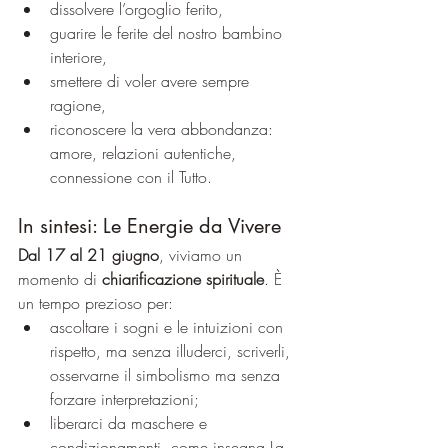
dissolvere l’orgoglio ferito,
guarire le ferite del nostro bambino 
interiore,
smettere di voler avere sempre 
ragione,
riconoscere la vera abbondanza: 
amore, relazioni autentiche, 
connessione con il Tutto.
In sintesi: Le Energie da Vivere
Dal 17 al 21 giugno
, viviamo un 
momento di 
chiarificazione spirituale
. È 
un tempo prezioso per:
ascoltare i sogni e le intuizioni con 
rispetto, ma senza illuderci, scriverli, 
osservarne il simbolismo ma senza 
forzare interpretazioni;
liberarci da maschere e 
condizionamenti, come insegna La 