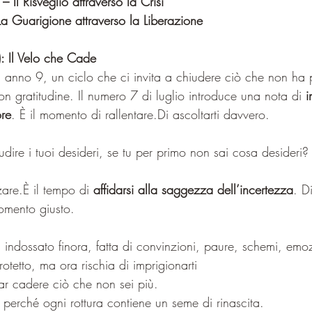
Il Risveglio attraverso la Crisi
 Guarigione attraverso la Liberazione
 Il Velo che Cade
 anno 9, un ciclo che ci invita a chiudere ciò che non ha p
n gratitudine. Il numero 7 di luglio introduce una nota di 
i
ore
. È il momento di rallentare.Di ascoltarti davvero.
ire i tuoi desideri, se tu per primo non sai cosa desideri?
are.È il tempo di 
affidarsi alla saggezza dell’incertezza
. D
momento giusto.
 indossato finora, fatta di convinzioni, paure, schemi, emo
rotetto, ma ora rischia di imprigionarti
iar cadere ciò che non sei più.
, perché ogni rottura contiene un seme di rinascita.