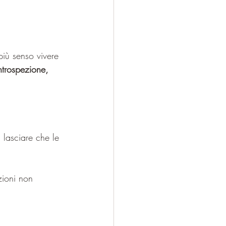
iù senso vivere 
ntrospezione, 
i lasciare che le 
zioni non 