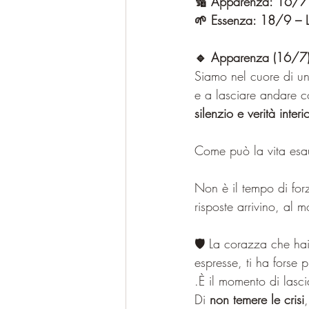
🔢 Apparenza: 16/7 – 
🌱 Essenza: 18/9 – La
🔹 Apparenza (16/7):
Siamo nel cuore di un
e a lasciare andare co
silenzio e verità interi
Come può la vita esaud
Non è il tempo di forz
risposte arrivino, al 
🛡️ La corazza che hai
espresse, ti ha forse p
.È il momento di lasc
Di 
non temere le crisi