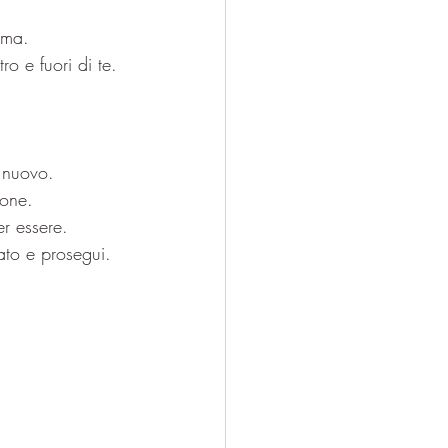
ima.
o e fuori di te.
l nuovo.
ione.
r essere.
ato e prosegui.