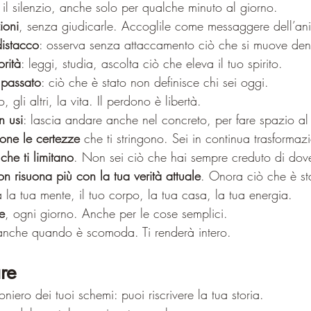
ti il silenzio, anche solo per qualche minuto al giorno.
ioni
, senza giudicarle. Accoglile come messaggere dell’an
distacco
: osserva senza attaccamento ciò che si muove dentr
orità
: leggi, studia, ascolta ciò che eleva il tuo spirito.
 passato
: ciò che è stato non definisce chi sei oggi.
o, gli altri, la vita. Il perdono è libertà.
n usi
: lascia andare anche nel concreto, per fare spazio a
ione le certezze
 che ti stringono. Sei in continua trasformaz
che ti limitano
. Non sei ciò che hai sempre creduto di dove
n risuona più con la tua verità attuale
. Onora ciò che è st
a la tua mente, il tuo corpo, la tua casa, la tua energia.
e
, ogni giorno. Anche per le cose semplici.
anche quando è scomoda. Ti renderà intero.
re 
niero dei tuoi schemi: puoi riscrivere la tua storia.