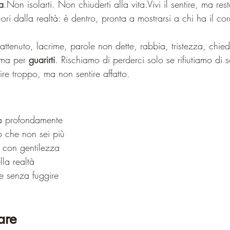
a
.Non isolarti. Non chiuderti alla vita.Vivi il sentire, ma res
uori dalla realtà: è dentro, pronta a mostrarsi a chi ha il co
rattenuto, lacrime, parole non dette, rabbia, tristezza, chied
 ma per 
guarirti
. Rischiamo di perderci solo se rifiutiamo di sen
re troppo, ma non sentire affatto.
ta profondamente
ò che non sei più
e con gentilezza
lla realtà
ire senza fuggire
are