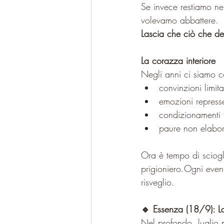
Se invece restiamo nel
volevamo abbattere.
Lascia che ciò che dev
La corazza interiore
Negli anni ci siamo co
convinzioni limita
emozioni repress
condizionamenti f
paure non elabor
Ora è tempo di sciogli
prigioniero.Ogni even
risveglio.
🔹 Essenza (18/9): L
Nel profondo, luglio 