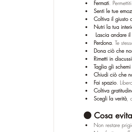
Fermati
. Permetti
Senti le tue emoz
Coltiva il giusto 
Nutri la tua interi
Lascia andare il
Perdona
. Te stess
Dona ciò che no
Rimetti in discuss
Taglia gli schemi 
Chiudi ciò che no
Fai spazio
. Liber
Coltiva gratitudin
Scegli la verità
, 
🌑 Cosa evita
Non restare prigio