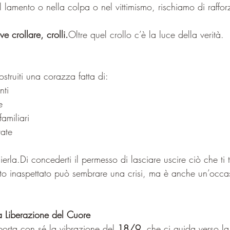
 lamento o nella colpa o nel vittimismo, rischiamo di raffor
e crollare, crolli.
Oltre quel crollo c’è la luce della verità.
struiti una corazza fatta di:
nti
e
amiliari
ate
erla.Di concederti il permesso di lasciare uscire ciò che ti 
to inaspettato può sembrare una crisi, ma è anche un’occa
a Liberazione del Cuore
porta con sé la vibrazione del
 18/9
, che ci guida verso la