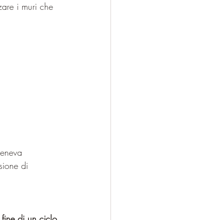
zare i muri che 
teneva 
sione di 
 
fine di un ciclo 