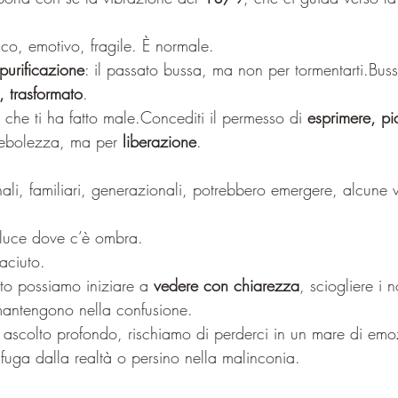
lgico, emotivo, fragile. È normale.
 purificazione
: il passato bussa, ma non per tormentarti.Bus
o, trasformato
.
 che ti ha fatto male.Concediti il permesso di 
esprimere, pi
ebolezza, ma per 
liberazione
.
 luce dove c’è ombra.
taciuto.
to possiamo iniziare a 
vedere con chiarezza
, sciogliere i n
 mantengono nella confusione. 
ascolto profondo, rischiamo di perderci in un mare di emoz
a fuga dalla realtà o persino nella malinconia.