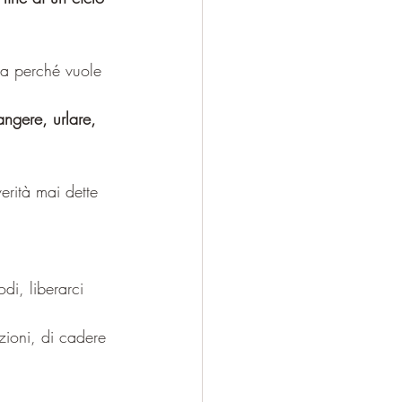
sa perché vuole 
angere, urlare, 
odi, liberarci 
ioni, di cadere 