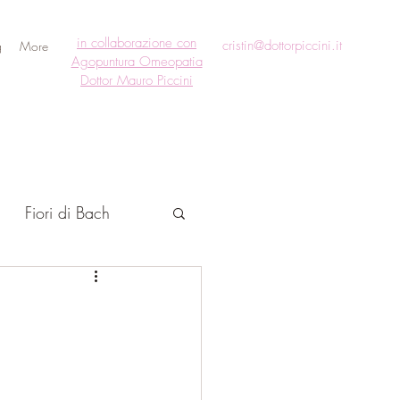
in collaborazione con
cristin@dottorpiccini.it
g
More
Agopuntura Omeopatia
Dottor Mauro Piccini
Fiori di Bach