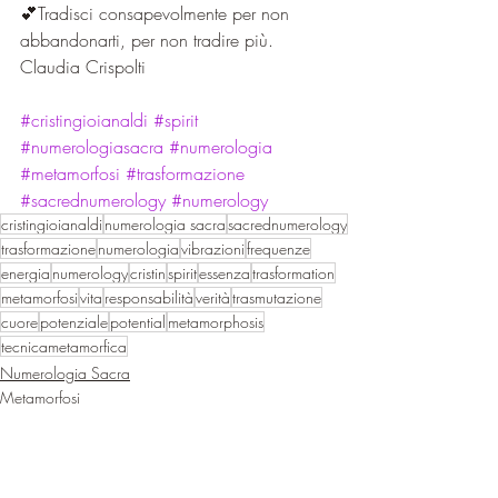
💕Tradisci consapevolmente per non 
abbandonarti, per non tradire più. 
Claudia Crispolti
#cristingioianaldi
#spirit
#numerologiasacra
#numerologia
#metamorfosi
#trasformazione
#sacrednumerology
#numerology
cristingioianaldi
numerologia sacra
sacrednumerology
trasformazione
numerologia
vibrazioni
frequenze
energia
numerology
cristin
spirit
essenza
trasformation
metamorfosi
vita
responsabilità
verità
trasmutazione
cuore
potenziale
potential
metamorphosis
tecnicametamorfica
Numerologia Sacra
Metamorfosi