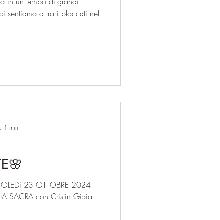
do in un tempo di grandi
ci sentiamo a tratti bloccati nel
a: 1 min
TE🌸
RCOLEDì 23 OTTOBRE 2024
Cristin Gioia