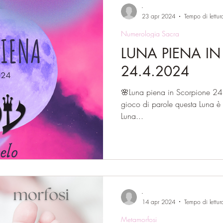
-
23 apr 2024
Tempo di lettur
Numerologia Sacra
LUNA PIENA I
24.4.2024
🌸Luna piena in Scorpione 24.4.2024 6 
gioco di parole questa Luna è a
Luna...
-
14 apr 2024
Tempo di lettur
Metamorfosi