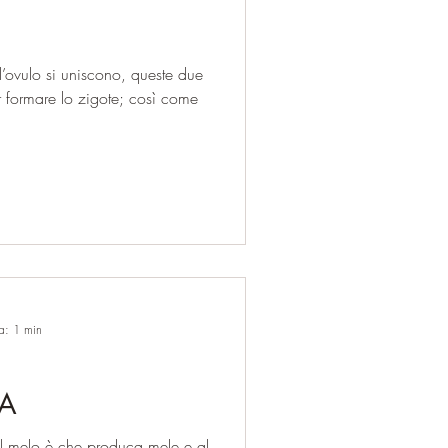
ovulo si uniscono, queste due
are lo zigote; così come
ra: 1 min
A
al melo è che produca mele e al