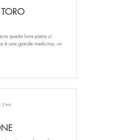
N TORO
ra questa luna piena ci
nza è una grande medicina, un
a: 2 min
ONE