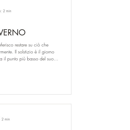
a: 2 min
NVERNO
eferisco restare su ciò che
nte. Il solstizio è il giorno
ca il punto più basso del suo
on c’è ancora luce nuova, ma
e. È la fine di un ciclo che si
che non è ancora visibile. Il
ah, angelo reggente del
di vedere con chiarezza, senza
: 2 min