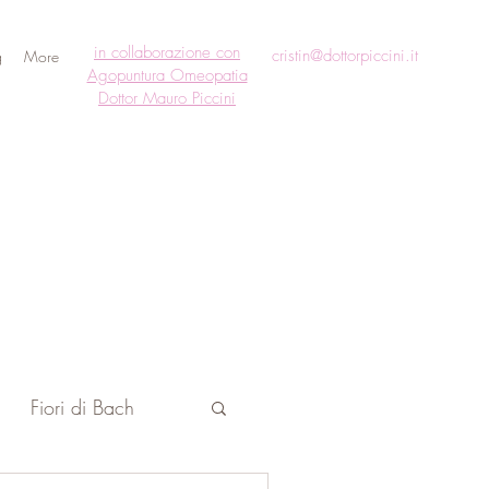
in collaborazione con
cristin@dottorpiccini.it
g
More
Agopuntura Omeopatia
Dottor Mauro Piccini
Fiori di Bach