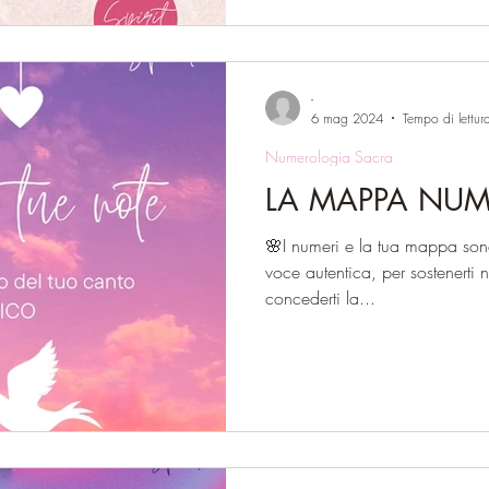
-
6 mag 2024
Tempo di lettur
Numerologia Sacra
LA MAPPA NU
🌸I numeri e la tua mappa sono
voce autentica, per sostenerti n
concederti la...