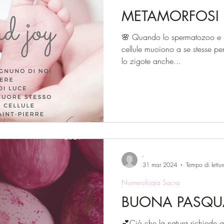
METAMORFOSI
🌸 Quando lo spermatozoo e l’
cellule muoiono a se stesse per form
lo zigote anche...
-
31 mar 2024
Tempo di lettu
Numerologia Sacra
BUONA PASQU
💕Ciò che la natura richiede 