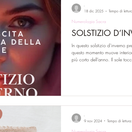
-
18 dic 2025
Tempo di lettur
Numerologia Sacra
SOLSTIZIO D’I
In questo solstizio d’inverno pr
questo momento muove interiorme
più corto dell’anno. Il sole toc
cammino e sembra fermarsi, n
il buio ha raggiunto il suo limit
consuma e l’inizio di qualcosa 
messaggio dell’angelo Mebahi
giorno, parla della capacità 
la
-
9 nov 2024
Tempo di lettura
Numerologia Sacra