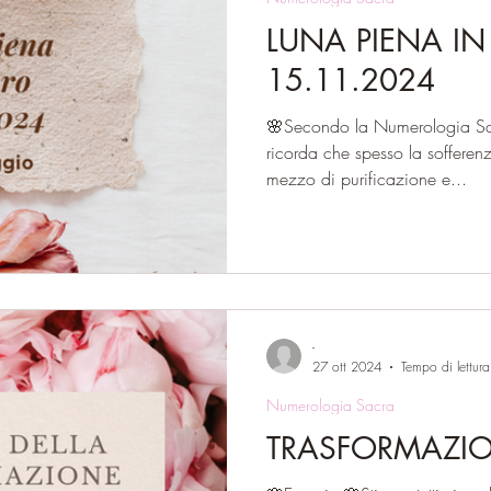
LUNA PIENA I
15.11.2024
🌸Secondo la Numerologia Sac
ricorda che spesso la soffere
mezzo di purificazione e...
-
27 ott 2024
Tempo di lettur
Numerologia Sacra
TRASFORMAZI