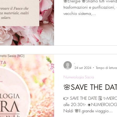
🌸Energie 🌸Stiamo tutti viven
trasformazioni e purificazioni, 
vecchio sistema,...
-
24 set 2024
Tempo di lettur
Numerologia Sacra
🌸SAVE THE DA
👉 SAVE THE DATE 🗓️ ✨ME
alle 20:30✨ ☀️NUMEROLOGIA SACRA con 
Naldi 🌸Il grande viaggio...