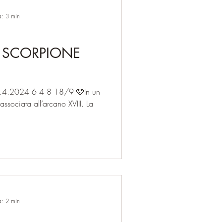
a: 3 min
N SCORPIONE
4 8 18/9 🩷In un
ssociata all’arcano XVIII. La
a: 2 min