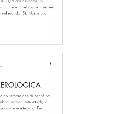
o, il 23/5 agisce come un
a, mette in relazione il sentire
rsi nel mondo (5). Non è un
vo; la sua funzione profonda è
re in azione significativa,
 diverse, livelli diversi della
 è ben integrata, la persona
a mente mobile, non caotica,
in
MEROLOGICA
ico sempre che di per sé ha
o di nozioni intellettuali; la
ando viene integrata. Per
farne esperienza. La mappa