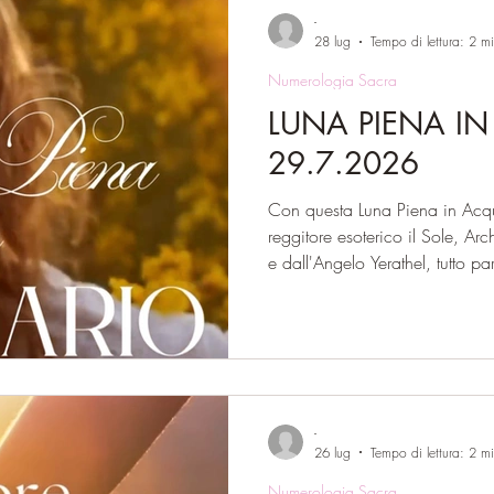
-
28 lug
Tempo di lettura: 2 m
Numerologia Sacra
LUNA PIENA I
29.7.2026
Con questa Luna Piena in Acqu
reggitore esoterico il Sole, A
e dall'Angelo Yerathel, tutto pa
nascere solo dal rispetto dei pr
espressione di sé. È un'energia
perché è in profonda sintonia c
dell'anima. Se continuiamo a c
di niente, non potremo mai av
come indi
-
26 lug
Tempo di lettura: 2 m
Numerologia Sacra