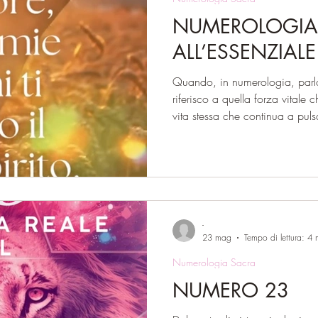
NUMEROLOGIA 
ALL’ESSENZIALE
Quando, in numerologia, parlo
riferisco a quella forza vitale 
vita stessa che continua a pu
condizionamenti la velano o l
energia che ci accompagna da
paragonarla al Sole nel nostro 
noi che siamo chiamati a espri
natura più autentica. A questo 
che C.G.Jung raccon
-
23 mag
Tempo di lettura: 4 
Numerologia Sacra
NUMERO 23