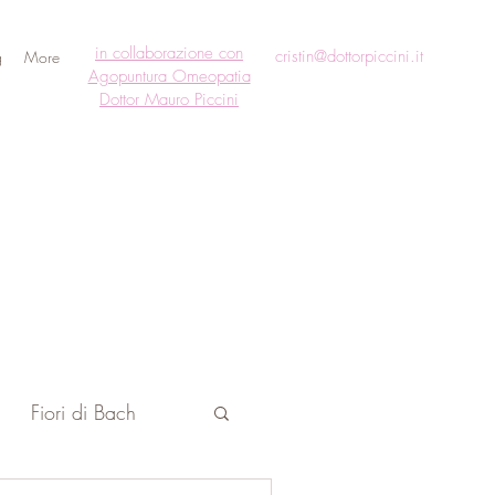
in collaborazione con
cristin@dottorpiccini.it
g
More
Agopuntura Omeopatia
Dottor Mauro Piccini
Fiori di Bach