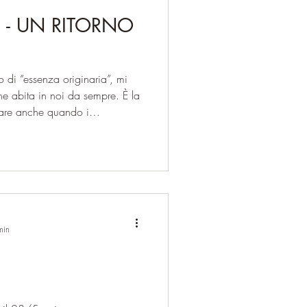
- UN RITORNO
 di “essenza originaria”, mi
che abita in noi da sempre. È la
lsare anche quando i
a comprimono, è la stessa
l primo respiro. Potremmo
tema natale, quella parte di
mere per onorare la nostra
proposito, riporto un episodio
min