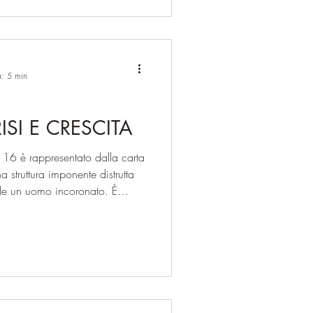
ci incoraggia a esprimerci con
a: 5 min
ERO 16 CRISI E CRESCITA
l 16 è rappresentato dalla carta
a struttura imponente distrutta
de un uomo incoronato. È
vvisa, dello shock che spezza
ruita la propria realtà. La
iva chiamata dagli antichi
 crolla affinché qualcosa di più
 punto di vista numerologico