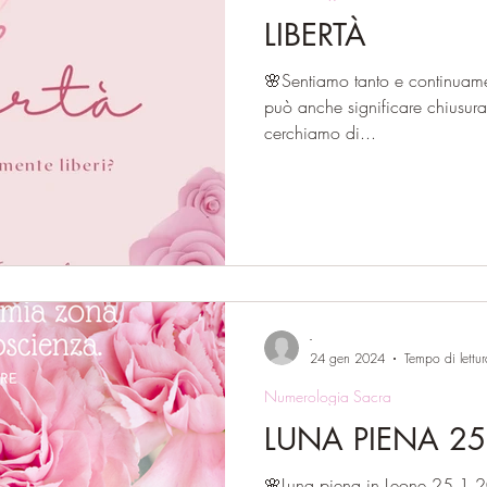
LIBERTÀ
🌸Sentiamo tanto e continuament
può anche significare chiusura e 
cerchiamo di...
-
24 gen 2024
Tempo di lettu
Numerologia Sacra
LUNA PIENA 25
🌸Luna piena in Leone 25.1.2024 16/7 