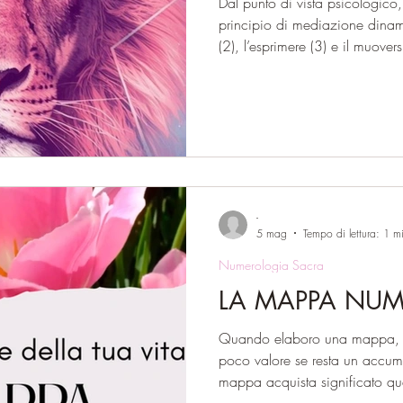
Dal punto di vista psicologic
principio di mediazione dinamic
(2), l’esprimere (3) e il muove
numero statico né contemplati
trasformare l’esperienza interio
collegare mondi diversi, persone
realtà. Quando questa energia
guidata dal 23/5 possiede un
se
-
5 mag
Tempo di lettura: 1 m
Numerologia Sacra
LA MAPPA NU
Quando elaboro una mappa, d
poco valore se resta un accumul
mappa acquista significato qu
integrare una mappa occorre 