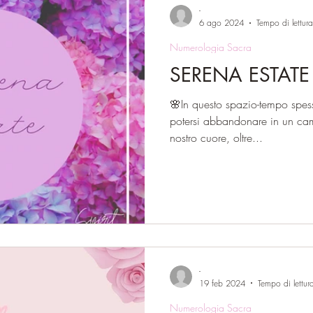
-
6 ago 2024
Tempo di lettur
Numerologia Sacra
SERENA ESTATE
🌸In questo spazio-tempo spesso
potersi abbandonare in un cam
nostro cuore, oltre...
-
19 feb 2024
Tempo di lettur
Numerologia Sacra