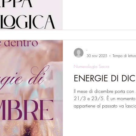
non serve a “riempirci”, a fugg
realtà o ad attivare una trasfo
ragionamento. Non possiamo 
temendo ciò che amiamo, evit
sostegno, fuggendo da ciò ch
-
30 nov 2025
Tempo di lettur
Numerologia Sacra
ENERGIE DI DI
Il mese di dicembre porta con
21/3 e 23/5. È un momento d
appartiene al passato va lasci
aprire a nuove possibilità. Per 
presenti e radicati, evitando r
emotive (23/5). Questa fase ci
a liberarci del peso del control