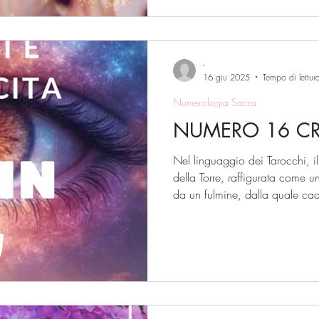
autocritica. È un periodo che 
since
-
16 giu 2025
Tempo di lettur
Numerologia Sacra
NUM
Nel linguaggio dei Tarocchi, i
della Torre, raffigurata come un
da un fulmine, dalla quale ca
l’immagine della rovina impro
le fondamenta su cui si era cost
"cittadella distrutta", come ven
Caldei, è il simbolo di ciò che
autentico possa emergere. Dal