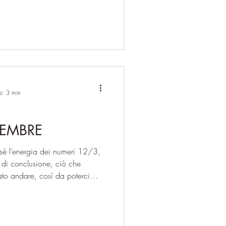
ire dalla concretezza e dalla
rmazione basata sul
raggiungere ciò che siamo
ando ciò che potrebbe darci
e an
a: 3 min
CEMBRE
 sé l’energia dei numeri 12/3,
i conclusione, ciò che
ato andare, così da poterci
farlo, è importante restare
eazioni impulsive o fughe
 invita ad affiorare dall’ombra,
lo, del giudizio e dell’eccessiva