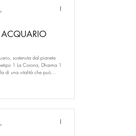
in
N ACQUARIO
ario, sostenuta dal pianeta
rchetipo 1 La Corona, Dharma 1
rla di una vitalità che può
opri valori e dall’ autentica
 creativa che si manifesta
on i valori essenziali
hiudere gli occhi e a fare finta
anzare nel nostro percorso
in