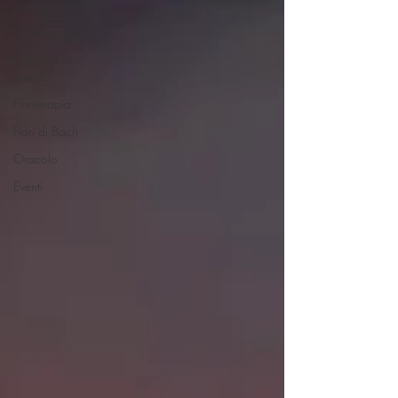
Sacra
Metamorfosi
Impronta di
nascita
Floriterapia
Fiori di Bach
Oracolo
Eventi