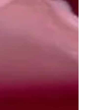
dell’angelo Mebahiah, angelo reggente del giorno,
parla della capacità di vedere con chiarezza, senza
la