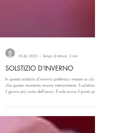
-
18 dic 2025
Tempo di lettura: 2 min
SOLSTIZIO D’INVERNO
In questo solstizio d’inverno preferisco restare su ciò
che questo momento muove interiormente. Il solstizio è
il giorno più corto dell’anno. Il sole tocca il punto più
basso del suo cammino e sembra fermarsi, non c’è
ancora luce nuova, ma il buio ha raggiunto il suo
limite. È la fine di un ciclo che si consuma e l’inizio di
qualcosa che non è ancora visibile. Il messaggio