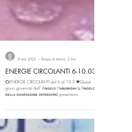
-
9 mar 2025
Tempo di lettura: 2 min
ENERGIE CIRCOLANTI 6-10.03
💞ENERGIE CIRCOLANTI dal 6 al 10.3 💗Questi
giorni governati dall’ Aɴɢᴇʟᴏ Hᴀʙᴜʙʜɪᴀʜ (ʟ’Aɴɢᴇʟᴏ
ᴅᴇʟʟᴀ ɢᴜᴀʀɪɢɪᴏɴᴇ ɪɴᴛᴇʀɪᴏʀᴇ) presentano...